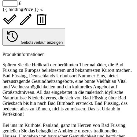
€
{{ biddingPrice }} €
Gebotsverlauf anzeigen
Produktinformationen
Spüren Sie die Heilkraft der berühmten Thermalbäder, die Bad
Füssing zu Europas beliebtestem und bekanntesten Kurort machen.
Bad Füssing, Deutschlands Urlaubsort Nummer Eins, bietet
herausragende Gesundheitsangebote, eine bunte Vielfalt an Vital-
und Wellnessmöglichkeiten und ein kulturelles Angebot auf
Großstadtniveau. All das eingebettet in die malerisch idyllische
Naturkulisse Niederbayerns, die sich von Bad Füssing über Bad
Griesbach bis hin nach Bad Birnbach erstreckt. Bad Füssing, das
bedeutet alles zu können, nichts zu müssen. Das ist Urlaub in
Perfektion!
Bei uns im Kurhotel Panland, ganz im Herzen von Bad Füssing,
genießen Sie das behagliche Ambiente unseres traditionellen
Hauses. Umgeben von bayrischer Gemütlichkeit und herzlicher