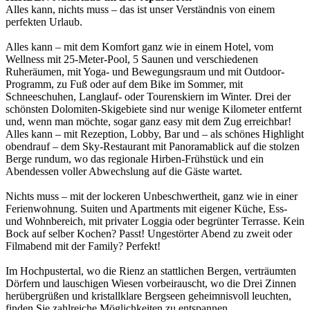
Alles kann, nichts muss – das ist unser Verständnis von einem
perfekten Urlaub.
Alles kann – mit dem Komfort ganz wie in einem Hotel, vom
Wellness mit 25-Meter-Pool, 5 Saunen und verschiedenen
Ruheräumen, mit Yoga- und Bewegungsraum und mit Outdoor-
Programm, zu Fuß oder auf dem Bike im Sommer, mit
Schneeschuhen, Langlauf- oder Tourenskiern im Winter. Drei der
schönsten Dolomiten-Skigebiete sind nur wenige Kilometer entfernt
und, wenn man möchte, sogar ganz easy mit dem Zug erreichbar!
Alles kann – mit Rezeption, Lobby, Bar und – als schönes Highlight
obendrauf – dem Sky-Restaurant mit Panoramablick auf die stolzen
Berge rundum, wo das regionale Hirben-Frühstück und ein
Abendessen voller Abwechslung auf die Gäste wartet.
Nichts muss – mit der lockeren Unbeschwertheit, ganz wie in einer
Ferienwohnung. Suiten und Apartments mit eigener Küche, Ess-
und Wohnbereich, mit privater Loggia oder begrünter Terrasse. Kein
Bock auf selber Kochen? Passt! Ungestörter Abend zu zweit oder
Filmabend mit der Family? Perfekt!
Im Hochpustertal, wo die Rienz an stattlichen Bergen, verträumten
Dörfern und lauschigen Wiesen vorbeirauscht, wo die Drei Zinnen
herübergrüßen und kristallklare Bergseen geheimnisvoll leuchten,
finden Sie zahlreiche Möglichkeiten zu entspannen.