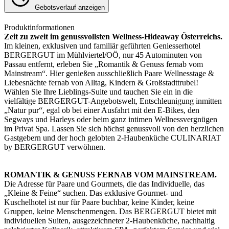
Gebotsverlauf anzeigen
Produktinformationen
Zeit zu zweit im genussvollsten Wellness-Hideaway Österreichs.
Im kleinen, exklusiven und familiär geführten Geniesserhotel
BERGERGUT im Mühlviertel/OÖ, nur 45 Autominuten von
Passau entfernt, erleben Sie „Romantik & Genuss fernab vom
Mainstream“. Hier genießen ausschließlich Paare Wellnesstage &
Liebesnächte fernab von Alltag, Kindern & Großstadttrubel!
Wählen Sie Ihre Lieblings-Suite und tauchen Sie ein in die
vielfältige BERGERGUT-Angebotswelt, Entschleunigung inmitten
„Natur pur“, egal ob bei einer Ausfahrt mit den E-Bikes, den
Segways und Harleys oder beim ganz intimen Wellnessvergnügen
im Privat Spa. Lassen Sie sich höchst genussvoll von den herzlichen
Gastgebern und der hoch gelobten 2-Haubenküche CULINARIAT
by BERGERGUT verwöhnen.
ROMANTIK & GENUSS FERNAB VOM MAINSTREAM.
Die Adresse für Paare und Gourmets, die das Individuelle, das
„Kleine & Feine“ suchen. Das exklusive Gourmet- und
Kuschelhotel ist nur für Paare buchbar, keine Kinder, keine
Gruppen, keine Menschenmengen. Das BERGERGUT bietet mit
individuellen Suiten, ausgezeichneter 2-Haubenküche, nachhaltig