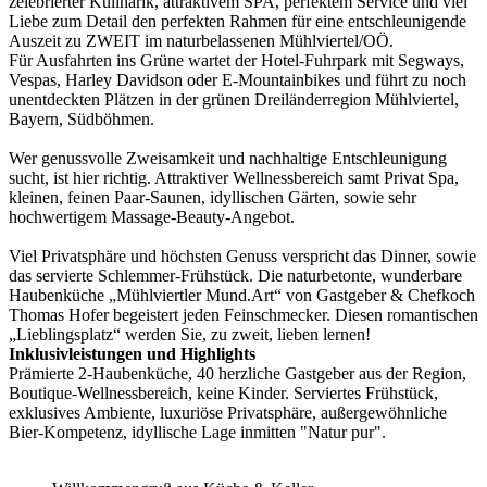
zelebrierter Kulinarik, attraktivem SPA, perfektem Service und viel
Liebe zum Detail den perfekten Rahmen für eine entschleunigende
Auszeit zu ZWEIT im naturbelassenen Mühlviertel/OÖ.
Für Ausfahrten ins Grüne wartet der Hotel-Fuhrpark mit Segways,
Vespas, Harley Davidson oder E-Mountainbikes und führt zu noch
unentdeckten Plätzen in der grünen Dreiländerregion Mühlviertel,
Bayern, Südböhmen.
Wer genussvolle Zweisamkeit und nachhaltige Entschleunigung
sucht, ist hier richtig. Attraktiver Wellnessbereich samt Privat Spa,
kleinen, feinen Paar-Saunen, idyllischen Gärten, sowie sehr
hochwertigem Massage-Beauty-Angebot.
Viel Privatsphäre und höchsten Genuss verspricht das Dinner, sowie
das servierte Schlemmer-Frühstück. Die naturbetonte, wunderbare
Haubenküche „Mühlviertler Mund.Art“ von Gastgeber & Chefkoch
Thomas Hofer begeistert jeden Feinschmecker. Diesen romantischen
„Lieblingsplatz“ werden Sie, zu zweit, lieben lernen!
Inklusivleistungen und Highlights
Prämierte 2-Haubenküche, 40 herzliche Gastgeber aus der Region,
Boutique-Wellnessbereich, keine Kinder. Serviertes Frühstück,
exklusives Ambiente, luxuriöse Privatsphäre, außergewöhnliche
Bier-Kompetenz, idyllische Lage inmitten "Natur pur".