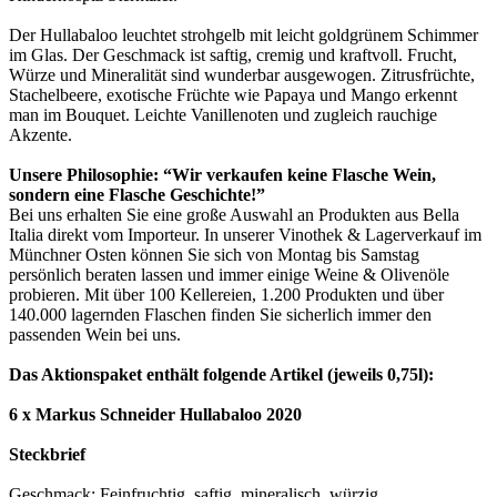
Der Hullabaloo leuchtet strohgelb mit leicht goldgrünem Schimmer
im Glas. Der Geschmack ist saftig, cremig und kraftvoll. Frucht,
Würze und Mineralität sind wunderbar ausgewogen. Zitrusfrüchte,
Stachelbeere, exotische Früchte wie Papaya und Mango erkennt
man im Bouquet. Leichte Vanillenoten und zugleich rauchige
Akzente.
Unsere Philosophie: “Wir verkaufen keine Flasche Wein,
sondern eine Flasche Geschichte!”
Bei uns erhalten Sie eine große Auswahl an Produkten aus Bella
Italia direkt vom Importeur. In unserer Vinothek & Lagerverkauf im
Münchner Osten können Sie sich von Montag bis Samstag
persönlich beraten lassen und immer einige Weine & Olivenöle
probieren. Mit über 100 Kellereien, 1.200 Produkten und über
140.000 lagernden Flaschen finden Sie sicherlich immer den
passenden Wein bei uns.
Das Aktionspaket enthält folgende Artikel (jeweils 0,75l):
6 x Markus Schneider Hullabaloo 2020
Steckbrief
Geschmack: Feinfruchtig, saftig, mineralisch, würzig