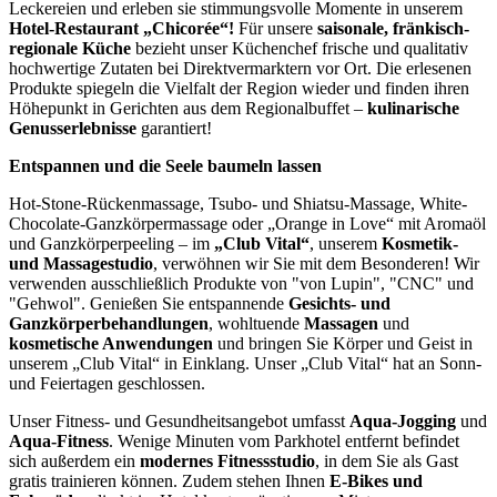
Leckereien und erleben sie stimmungsvolle Momente in unserem
Hotel-Restaurant „Chicorée“!
Für unsere
saisonale, fränkisch-
regionale Küche
bezieht unser Küchenchef frische und qualitativ
hochwertige Zutaten bei Direktvermarktern vor Ort. Die erlesenen
Produkte spiegeln die Vielfalt der Region wieder und finden ihren
Höhepunkt in Gerichten aus dem Regionalbuffet –
kulinarische
Genusserlebnisse
garantiert!
Entspannen und die Seele baumeln lassen
Hot-Stone-Rückenmassage, Tsubo- und Shiatsu-Massage, White-
Chocolate-Ganzkörpermassage oder „Orange in Love“ mit Aromaöl
und Ganzkörperpeeling – im
„Club Vital“
, unserem
Kosmetik-
und Massagestudio
, verwöhnen wir Sie mit dem Besonderen! Wir
verwenden ausschließlich Produkte von "von Lupin", "CNC" und
"Gehwol". Genießen Sie entspannende
Gesichts- und
Ganzkörperbehandlungen
, wohltuende
Massagen
und
kosmetische Anwendungen
und bringen Sie Körper und Geist in
unserem „Club Vital“ in Einklang. Unser „Club Vital“ hat an Sonn-
und Feiertagen geschlossen.
Unser Fitness- und Gesundheitsangebot umfasst
Aqua-Jogging
und
Aqua-Fitness
. Wenige Minuten vom Parkhotel entfernt befindet
sich außerdem ein
modernes Fitnessstudio
, in dem Sie als Gast
gratis trainieren können. Zudem stehen Ihnen
E-Bikes und