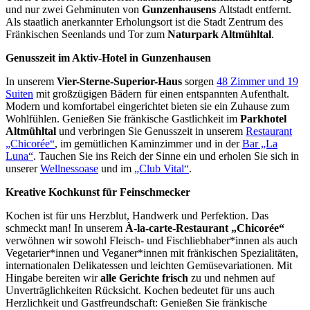
und nur zwei Gehminuten von
Gunzenhausens
Altstadt entfernt.
Als staatlich anerkannter Erholungsort ist die Stadt Zentrum des
Fränkischen Seenlands und Tor zum
Naturpark Altmühltal
.
Genusszeit im Aktiv-Hotel in Gunzenhausen
In unserem
Vier-Sterne-Superior-Haus
sorgen
48 Zimmer und 19
Suiten
mit großzügigen Bädern für einen entspannten Aufenthalt.
Modern und komfortabel eingerichtet bieten sie ein Zuhause zum
Wohlfühlen. Genießen Sie fränkische Gastlichkeit im
Parkhotel
Altmühltal
und verbringen Sie Genusszeit
in unserem
Restaurant
„Chicorée“
, im gemütlichen Kaminzimmer und in der
Bar „La
Luna“
. Tauchen Sie ins Reich der Sinne ein und erholen Sie sich in
unserer
Wellnessoase
und im
„Club Vital“
.
Kreative Kochkunst für Feinschmecker
Kochen ist für uns Herzblut, Handwerk und Perfektion. Das
schmeckt man! In unserem
À-la-carte-Restaurant „Chicorée“
verwöhnen wir sowohl Fleisch- und Fischliebhaber*innen als auch
Vegetarier*innen und Veganer*innen mit fränkischen Spezialitäten,
internationalen Delikatessen und leichten Gemüsevariationen. Mit
Hingabe bereiten wir
alle Gerichte frisch
zu und nehmen auf
Unverträglichkeiten Rücksicht. Kochen bedeutet für uns auch
Herzlichkeit und Gastfreundschaft: Genießen Sie fränkische