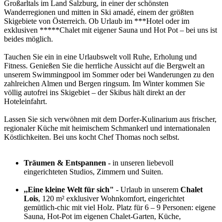
Großarltals im Land Salzburg, in einer der schönsten
Wanderregionen und mitten in Ski amadé, einem der größten
Skigebiete von Österreich. Ob Urlaub im ***Hotel oder im
exklusiven *****Chalet mit eigener Sauna und Hot Pot – bei uns ist
beides möglich.
Tauchen Sie ein in eine Urlaubswelt voll Ruhe, Erholung und
Fitness. Genießen Sie die herrliche Aussicht auf die Bergwelt an
unserem Swimmingpool im Sommer oder bei Wanderungen zu den
zahlreichen Almen und Bergen ringsum. Im Winter kommen Sie
völlig autofrei ins Skigebiet – der Skibus hält direkt an der
Hoteleinfahrt.
Lassen Sie sich verwöhnen mit dem Dorfer-Kulinarium aus frischer,
regionaler Küche mit heimischem Schmankerl und internationalen
Köstlichkeiten. Bei uns kocht Chef Thomas noch selbst.
Träumen & Entspannen -
in unseren liebevoll
eingerichteten Studios, Zimmern und Suiten.
,,Eine kleine Welt für sich"
- Urlaub in unserem
Chalet
Lois
, 120 m² exklusiver Wohnkomfort, eingerichtet
gemütlich-chic mit viel Holz. Platz für 6 – 9 Personen: eigene
Sauna, Hot-Pot im eigenen Chalet-Garten, Küche,