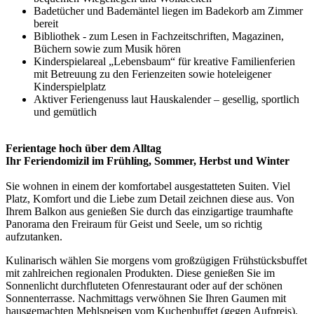
Badetücher und Bademäntel liegen im Badekorb am Zimmer
bereit
Bibliothek - zum Lesen in Fachzeitschriften, Magazinen,
Büchern sowie zum Musik hören
Kinderspielareal „Lebensbaum“ für kreative Familienferien
mit Betreuung zu den Ferienzeiten sowie hoteleigener
Kinderspielplatz
Aktiver Feriengenuss laut Hauskalender – gesellig, sportlich
und gemütlich
Ferientage hoch über dem Alltag
Ihr Feriendomizil im Frühling, Sommer, Herbst und Winter
Sie wohnen in einem der komfortabel ausgestatteten Suiten. Viel
Platz, Komfort und die Liebe zum Detail zeichnen diese aus. Von
Ihrem Balkon aus genießen Sie durch das einzigartige traumhafte
Panorama den Freiraum für Geist und Seele, um so richtig
aufzutanken.
Kulinarisch wählen Sie morgens vom großzügigen Frühstücksbuffet
mit zahlreichen regionalen Produkten. Diese genießen Sie im
Sonnenlicht durchfluteten Ofenrestaurant oder auf der schönen
Sonnenterrasse. Nachmittags verwöhnen Sie Ihren Gaumen mit
hausgemachten Mehlspeisen vom Kuchenbuffet (gegen Aufpreis).