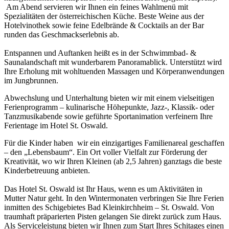
Am Abend servieren wir Ihnen ein feines Wahlmenü mit
Spezialitäten der österreichischen Küche. Beste Weine aus der
Hotelvinothek sowie feine Edelbrände & Cocktails an der Bar
runden das Geschmackserlebnis ab.
Entspannen und Auftanken heißt es in der Schwimmbad- &
Saunalandschaft mit wunderbarem Panoramablick. Unterstützt wird
Ihre Erholung mit wohltuenden Massagen und Körperanwendungen
im Jungbrunnen.
Abwechslung und Unterhaltung bieten wir mit einem vielseitigen
Ferienprogramm – kulinarische Höhepunkte, Jazz-, Klassik- oder
Tanzmusikabende sowie geführte Sportanimation verfeinern Ihre
Ferientage im Hotel St. Oswald.
Für die Kinder haben wir ein einzigartiges Familienareal geschaffen
– den „Lebensbaum“. Ein Ort voller Vielfalt zur Förderung der
Kreativität, wo wir Ihren Kleinen (ab 2,5 Jahren) ganztags die beste
Kinderbetreuung anbieten.
Das Hotel St. Oswald ist Ihr Haus, wenn es um Aktivitäten in
Mutter Natur geht. In den Wintermonaten verbringen Sie Ihre Ferien
inmitten des Schigebietes Bad Kleinkirchheim – St. Oswald. Von
traumhaft präparierten Pisten gelangen Sie direkt zurück zum Haus.
Als Serviceleistung bieten wir Ihnen zum Start Ihres Schitages einen