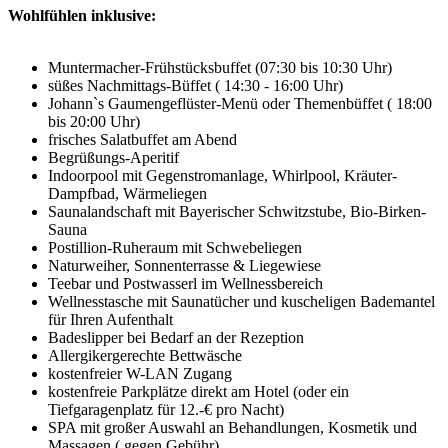
Wohlfühlen inklusive:
Muntermacher-Frühstücksbuffet (07:30 bis 10:30 Uhr)
süßes Nachmittags-Büffet ( 14:30 - 16:00 Uhr)
Johann`s Gaumengeflüster-Menü oder Themenbüffet ( 18:00
bis 20:00 Uhr)
frisches Salatbuffet am Abend
Begrüßungs-Aperitif
Indoorpool mit Gegenstromanlage, Whirlpool, Kräuter-
Dampfbad, Wärmeliegen
Saunalandschaft mit Bayerischer Schwitzstube, Bio-Birken-
Sauna
Postillion-Ruheraum mit Schwebeliegen
Naturweiher, Sonnenterrasse & Liegewiese
Teebar und Postwasserl im Wellnessbereich
Wellnesstasche mit Saunatücher und kuscheligen Bademantel
für Ihren Aufenthalt
Badeslipper bei Bedarf an der Rezeption
Allergikergerechte Bettwäsche
kostenfreier W-LAN Zugang
kostenfreie Parkplätze direkt am Hotel (oder ein
Tiefgaragenplatz für 12.-€ pro Nacht)
SPA mit großer Auswahl an Behandlungen, Kosmetik und
Massagen ( gegen Gebühr)