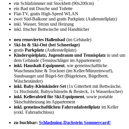
ein Schlafzimmer mit Stockbett (90x200cm)
ein Bad mit Dusche und Toilette
Flat-TV, gratis High-Speed WLAN
zwei Süd-Balkone und gratis Parkplatz (Außenstellplatz)
inkl. Wasser, Strom und Heizung
inkl. frischer Bettwäsche und Handtücher
neu renoviertes Hallenbad
(im Gebäude)
Ski-In & Ski-Out (bei Schneelage)
gratis
Parkplatz
(Außenstellplatz)
Kinderspielplatz, Jugendraum und Tennisplatz
in und um
dem Gebäude (Tennisschläger im Appartement)
inkl. Haushalt-Equipment
, wie gemeinschaftliche
Waschmaschine & Trockner (im Keller/Münzeinwurf),
Staubsauger und Bügel-Set (Bügeleisen, Bügelbrett,
Wäscheständer)
inkl. Baby-Kleinkinder-Set
(1x Gitterbett mit Bettwäsche,
1x Hochstuhl, Babyschüsseln & Besteck, 1x Wasserkocher)
inkl. Kellerabteil für Ski-Equipment
, sowie portable
Skischuhheizung im Appartement
​inkl. gemeinschaftlichen Fahrradabstellplatz
im Keller
(exkl. Fahrradschloss)
zu buchbar:
Schladming-Dachstein Sommercard!