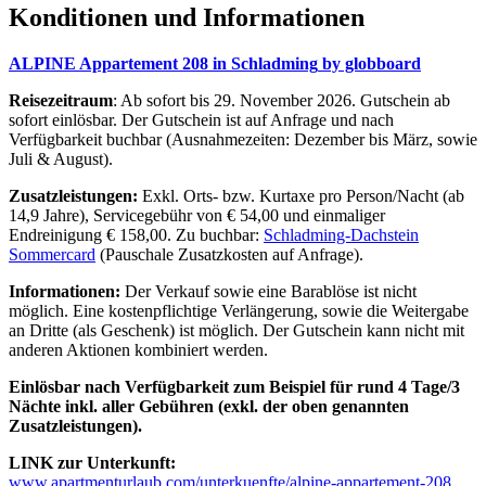
Konditionen und Informationen
ALPINE Appartement 208 in Schladming
by globboard
Reisezeitraum
: Ab sofort bis 29. November 2026. Gutschein ab
sofort einlösbar. Der Gutschein ist auf Anfrage und nach
Verfügbarkeit buchbar (Ausnahmezeiten: Dezember bis März, sowie
Juli & August).
Zusatzleistungen:
Exkl. Orts- bzw. Kurtaxe pro Person/Nacht (ab
14,9 Jahre), Servicegebühr von € 54,00 und einmaliger
Endreinigung € 158,00. Zu buchbar:
Schladming-Dachstein
Sommercard
(Pauschale Zusatzkosten auf Anfrage).
Informationen:
Der Verkauf sowie eine Barablöse ist nicht
möglich. Eine kostenpflichtige Verlängerung, sowie die Weitergabe
an Dritte (als Geschenk) ist möglich. Der Gutschein kann nicht mit
anderen Aktionen kombiniert werden.
Einlösbar nach Verfügbarkeit zum Beispiel für rund 4 Tage/3
Nächte inkl. aller Gebühren (exkl. der oben genannten
Zusatzleistungen).
LINK zur Unterkunft:
www.apartmenturlaub.com/unterkuenfte/alpine-appartement-208