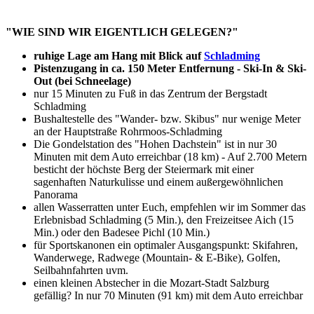
"WIE SIND WIR EIGENTLICH GELEGEN?"
ruhige Lage am Hang mit Blick auf
Schladming
Pistenzugang in ca. 150 Meter Entfernung - Ski-In & Ski-
Out (bei Schneelage)
nur 15 Minuten zu Fuß in das Zentrum der Bergstadt
Schladming
Bushaltestelle des "Wander- bzw. Skibus" nur wenige Meter
an der Hauptstraße Rohrmoos-Schladming
Die Gondelstation des "Hohen Dachstein" ist in nur 30
Minuten mit dem Auto erreichbar (18 km) - Auf 2.700 Metern
besticht der höchste Berg der Steiermark mit einer
sagenhaften Naturkulisse und einem außergewöhnlichen
Panorama
allen Wasserratten unter Euch, empfehlen wir im Sommer das
Erlebnisbad Schladming (5 Min.), den Freizeitsee Aich (15
Min.) oder den Badesee Pichl (10 Min.)
für Sportskanonen ein optimaler Ausgangspunkt: Skifahren,
Wanderwege, Radwege (Mountain- & E-Bike), Golfen,
Seilbahnfahrten uvm.
einen kleinen Abstecher in die Mozart-Stadt Salzburg
gefällig? In nur 70 Minuten (91 km) mit dem Auto erreichbar