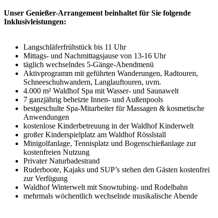
Unser Genießer-Arrangement beinhaltet für Sie folgende
Inklusivleistungen:
Langschläferfrühstück bis 11 Uhr
Mittags- und Nachmittagsjause von 13-16 Uhr
täglich wechselndes 5-Gänge-Abendmenü
Aktivprogramm mit geführten Wanderungen, Radtouren,
Schneeschuhwandern, Langlauftouren, uvm.
4.000 m² Waldhof Spa mit Wasser- und Saunawelt
7 ganzjährig beheizte Innen- und Außenpools
bestgeschulte Spa-Mitarbeiter für Massagen & kosmetische
Anwendungen
kostenlose Kinderbetreuung in der Waldhof Kinderwelt
großer Kinderspielplatz am Waldhof Rösslstall
Minigolfanlage, Tennisplatz und Bogenschießanlage zur
kostenfreien Nutzung
Privater Naturbadestrand
Ruderboote, Kajaks und SUP’s stehen den Gästen kostenfrei
zur Verfügung
Waldhof Winterwelt mit Snowtubing- und Rodelbahn
mehrmals wöchentlich wechselnde musikalische Abende