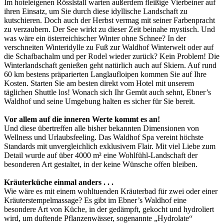
Im hoteleigenen Rösslstall warten außerdem fleißige Vierbeiner auf
ihren Einsatz, um Sie durch diese idyllische Landschaft zu
kutschieren. Doch auch der Herbst vermag mit seiner Farbenpracht
zu verzaubern. Der See wirkt zu dieser Zeit beinahe mystisch. Und
was wäre ein österreichischer Winter ohne Schnee? In der
verschneiten Winteridylle zu Fuß zur Waldhof Winterwelt oder auf
die Schafbachalm und per Rodel wieder zurück? Kein Problem! Die
Winterlandschaft genießen geht natürlich auch auf Skiern. Auf rund
60 km bestens präparierten Langlaufloipen kommen Sie auf Ihre
Kosten. Starten Sie am besten direkt vom Hotel mit unserem
täglichen Shuttle los! Wonach sich Ihr Gemüt auch sehnt, Ebner’s
Waldhof und seine Umgebung halten es sicher für Sie bereit.
Vor allem auf die inneren Werte kommt es an!
Und diese übertreffen alle bisher bekannten Dimensionen von
Wellness und Urlaubsfeeling. Das Waldhof Spa vereint höchste
Standards mit unvergleichlich exklusivem Flair. Mit viel Liebe zum
Detail wurde auf über 4000 m² eine Wohlfühl-Landschaft der
besonderen Art gestaltet, in der keine Wünsche offen bleiben.
Kräuterküche einmal anders . . .
Wie wäre es mit einem wohltuenden Kräuterbad für zwei oder einer
Kräuterstempelmassage? Es gibt im Ebner’s Waldhof eine
besondere Art von Küche, in der gedämpft, gekocht und hydroliert
wird, um duftende Pflanzenwässer, sogenannte „Hydrolate“