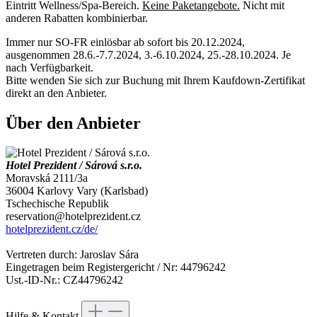
Eintritt Wellness/Spa-Bereich.
Keine Paketangebote.
Nicht mit
anderen Rabatten kombinierbar.
Immer nur SO-FR einlösbar ab sofort bis 20.12.2024,
ausgenommen 28.6.-7.7.2024, 3.-6.10.2024, 25.-28.10.2024. Je
nach Verfügbarkeit.
Bitte wenden Sie sich zur Buchung mit Ihrem Kaufdown-Zertifikat
direkt an den Anbieter.
Über den Anbieter
Hotel Prezident / Sárová s.r.o.
Moravská 2111/3a
36004 Karlovy Vary (Karlsbad)
Tschechische Republik
reservation@hotelprezident.cz
hotelprezident.cz/de/
Vertreten durch: Jaroslav Sára
Eingetragen beim Registergericht / Nr: 44796242
Ust.-ID-Nr.: CZ44796242
Hilfe & Kontakt