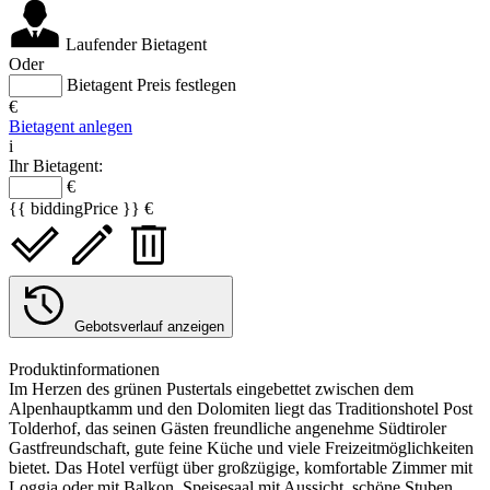
Laufender Bietagent
Oder
Bietagent Preis festlegen
€
Bietagent anlegen
i
Ihr Bietagent:
€
{{ biddingPrice }} €
Gebotsverlauf anzeigen
Produktinformationen
Im Herzen des grünen Pustertals eingebettet zwischen dem
Alpenhauptkamm und den Dolomiten liegt das Traditionshotel Post
Tolderhof, das seinen Gästen freundliche angenehme Südtiroler
Gastfreundschaft, gute feine Küche und viele Freizeitmöglichkeiten
bietet. Das Hotel verfügt über großzügige, komfortable Zimmer mit
Loggia oder mit Balkon, Speisesaal mit Aussicht, schöne Stuben,