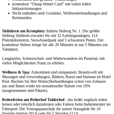
kostenlose "Olang Winter Card" mit vielen tollen
Inklusivleistungen
Nicht enthalten sind: Getränke, Wellnessbehandlungen und
Reitstunden.
Skifahren am Kronplatz:
Italiens Skiberg Nr. 1. Der größte
Skiberg Südtirols erwartet Sie mit 32 Aufstiegsanlagen, 114
Pistenkilometern, Snowboardpark und 5 schwarzen Pisten. Der
kostenlose Skibus bringt Sie alle 20 Minuten in nur 5 Minuten zur
Talstation.
Langlaufen, Schneeschuh- und Winterwandern im Pustertal, mit
vielen Möglichkeiten Natur zu erleben.
Wellness & Spa:
Ankommen und entspannen: Beautywelt mit
Massagen und Anwendungen, Bädern, Rasul und Hamam im Hotel
Post. Buchen Sie Ihre Wunschbehandlungen schon von Zuhause
aus und Ihnen winkt ein sensationeller Rabatt von 10%
(ausgenommen sind Pakete).
Reiterferien am Reiterhof Tolderhof
- das heißt: englisch reiten
lernen oder reiterlich dazulernen oder Fahren beim Italienmeister im
Fahrsport. Die Vorzugspauschale für unsere Hausgäste für 10
Stunden beträgt 192 € oder für 5 Stunden 112 €.