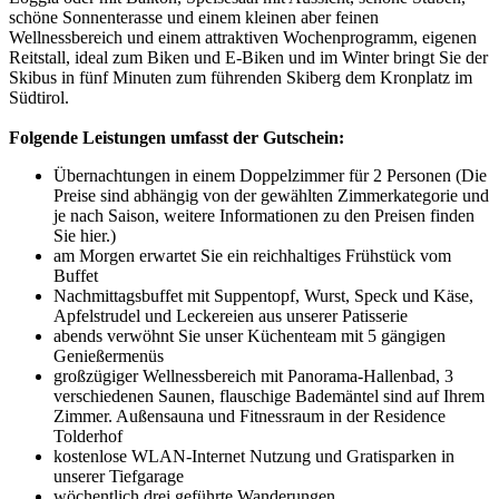
schöne Sonnenterasse und einem kleinen aber feinen
Wellnessbereich und einem attraktiven Wochenprogramm, eigenen
Reitstall, ideal zum Biken und E-Biken und im Winter bringt Sie der
Skibus in fünf Minuten zum führenden Skiberg dem Kronplatz im
Südtirol.
Folgende Leistungen umfasst der Gutschein:
Übernachtungen in einem Doppelzimmer für 2 Personen (Die
Preise sind abhängig von der gewählten Zimmerkategorie und
je nach Saison, weitere Informationen zu den Preisen finden
Sie hier.)
am Morgen erwartet Sie ein reichhaltiges Frühstück vom
Buffet
Nachmittagsbuffet mit Suppentopf, Wurst, Speck und Käse,
Apfelstrudel und Leckereien aus unserer Patisserie
abends verwöhnt Sie unser Küchenteam mit 5 gängigen
Genießermenüs
großzügiger Wellnessbereich mit Panorama-Hallenbad, 3
verschiedenen Saunen, flauschige Bademäntel sind auf Ihrem
Zimmer. Außensauna und Fitnessraum in der Residence
Tolderhof
kostenlose WLAN-Internet Nutzung und Gratisparken in
unserer Tiefgarage
wöchentlich drei geführte Wanderungen