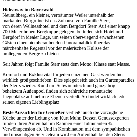
Hideaway im Bayerwald
Neunußberg, ein kleiner, verträumter Weiler unterhalb der
markanten Burgruine ist das Zuhause von Familie Sterr,
von deren Wellnesshotel und dem Bergdorf Sterr. Auf einer knapp
700 Meter hohen Bergkuppe gelegen, befinden sich Hotel und
Bergdorf in idealer Lage, um seinen überwiegend erwachsenen
Gästen einen atemberaubenden Panoramablick über das
märchenhafte Regental vor der malerischen Kulisse der
umliegenden Berge zu bieten.
Seit Jahren folgt Familie Sterr stets dem Motto: Klasse statt Masse.
Komfort und Exklusivität für jeden einzelnen Gast werden hier
wirklich großgeschrieben. Dies spiegelt sich auch im Gartenparadies
der Sterrs wieder. Rund um Schwimmteich und ganzjährig
beheiztem Außenpool finden sich zahlreiche romantische
Liegeplätze auf mehrere Ebenen verteilt. So findet wirklich jeder
seinen eigenen Lieblingsplatz.
Beste Aussichten für Genießer
verheißt auch die vorzügliche
Küche unter der Leitung von Kurt Muhr. Dessen Genussexperten
runden Ihren Aufenthalt im Rahmen einer fulminanten ¾-
Verwöhnpension ab. Und in Kombination mit dem sympathischen
und umsichtigen Serviceteam wird ein Aufenthalt bei den Sterrs