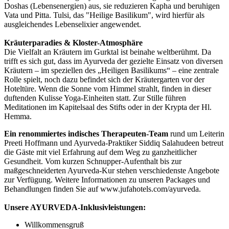
Doshas (Lebensenergien) aus, sie reduzieren Kapha und beruhigen
Vata und Pitta. Tulsi, das "Heilige Basilikum", wird hierfür als
ausgleichendes Lebenselixier angewendet.
Kräuterparadies & Kloster-Atmosphäre
Die Vielfalt an Kräutern im Gurktal ist beinahe weltberühmt. Da
trifft es sich gut, dass im Ayurveda der gezielte Einsatz von diversen
Kräutern – im speziellen des „Heiligen Basilikums“ – eine zentrale
Rolle spielt, noch dazu befindet sich der Kräutergarten vor der
Hoteltüre. Wenn die Sonne vom Himmel strahlt, finden in dieser
duftenden Kulisse Yoga-Einheiten statt. Zur Stille führen
Meditationen im Kapitelsaal des Stifts oder in der Krypta der Hl.
Hemma.
Ein renommiertes indisches Therapeuten-Team
rund um Leiterin
Preeti Hoffmann und Ayurveda-Praktiker Siddiq Salahudeen betreut
die Gäste mit viel Erfahrung auf dem Weg zu ganzheitlicher
Gesundheit. Vom kurzen Schnupper-Aufenthalt bis zur
maßgeschneiderten Ayurveda-Kur stehen verschiedenste Angebote
zur Verfügung. Weitere Informationen zu unseren Packages und
Behandlungen finden Sie auf www.jufahotels.com/ayurveda.
Unsere AYURVEDA-Inklusivleistungen:
Willkommensgruß