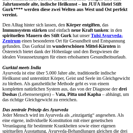
Jahrtausende alte, indische Heilkunst – im JUFA Hotel Stift
Gurk**** werden diese zwei Welten aus West und Ost perfekt
vereint.
Den Alltag hinter sich lassen, den
Körper entgiften
, das
Immunsystem stärken
und einfach
neue Kraft tanken
: in den
spirituellen Mauern des Stift Gurk
hat unser
Tulsi Ayurveda-
Zentrum
einen besonderen Ort für Gesundheit und Entspannung
gefunden. Das Gurktal im
wunderschönen Mittel-Kärnten
in
Österreich bietet dank der Höhenlage und den Bergwiesen die
idealen Voraussetzungen für einen erholsamen Gesundheitsurlaub.
Gurktal meets India
Ayurveda ist eine über 5.000 Jahre alte, traditionelle indische
Heilkunst und unterstützt Körper, Geist und Seele im Gleichgewicht
zu bleiben. Als ganzheitliche Methode geht es von einem
kompletten natürlichen System aus, das von der Diagnose der
drei
Doshas
(Lebensenergien) –
Vata, Pitta und Kapha
– abhängt, um
das richtige Gleichgewicht zu erreichen.
Das zentrale Prinzip des Ayurveda
Jeder Mensch wird im Ayurveda als „einzigartig“ angesehen. Als
eine eigene, individuelle Konstitution mit einer genetischen
Veranlagung für bestimmte Krankheiten sowie einer eigenen
spirituellen Ausstattung. Ayurveda-Behandlungen gleichen die drei