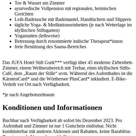
Tee & Wasser am Zimmer
ayurvedische Vollpension mit regionalen, heimischen
Gerichten
Leih-Badetasche mit Bademantel, Handtüchern und Slippern
tägliche Yoga- & Meditationseinheiten (je nach Wetterlage im
idyllischen Stiftsgarten)
Yogamatten (leihweise)
Betreuung durch renommierte indische Therapeut*innen
freie Benützung des Sauna-Bereiches
Das JUFA Hotel Stift Gurk*** verfügt über 45 moderne Zirbenbett-
Zimmer, einem Wellnessbereich mit Teebar, einm idyllischen Stifts-
Café, dem „Raum der Stille“ uvm. Während des Aufenthaltes ist die
KärntenCard* und die Wörthersee PlusCard* inkludiert. E-Bike-
Verleih vor Ort nach Verfügbarkeit.
*je nach Angebotszeitraum
Konditionen und Informationen
Buchbar nach Verfügbarkeit ab sofort bis Dezember 2023. Pro
Aufenthalt und Zimmer ist nur 1 Gutschein einlösbar. Nicht
kombinierbar mit anderen Aktionen und Rabatten, keine Barablöse.