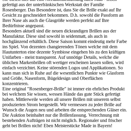
gefertigt aus der unterfränkischen Werkstatt der Familie
Rosenberger. Das Besondere ist, dass Sie die Brille exakt auf Ihr
Gesicht zu geschneidert bekommen. D.h. sowohl die Passform an
Ihrer Nase als auch die Glasgröße werden perfekt auf Ihre
Bedürfnisse angepasst.
Besonders aktuell sind die neuen dickrandigen Brillen aus der
Manufaktur. Diese sind sowohl in seidenmatt, als auch in
hochglänzend erhältlich. Diese Saison kommt eindeutig mehr Farbe
ins Spiel. Von dezenten changierenden Tönen welche mit dem
Hautunterton eine dezente Symbiose eingehen bis zu den kräftigen
Unifarben - meist transparent. Auf unnötige Details, welche die
üblichen Markenbrillen oft wertiger erscheinen lassen sollen, wird
einfach verzichtet. Keine störenden Logos und Applikationen. So
kann man sich in Ruhe auf die wesentlichen Punkte wie Glasform
und Größe, Nasenform, Bügeldesign und Oberflächen
konzentrieren.
Eine original "Rosenberger-Brille" ist immer ein ehrliches Produkt
bei welchem Sie wissen, wessen Hände das gute Stück gefertigt
haben. Mittlerweile werden all unsere Brillen mit unserem selbst
produzierten Strom hergestellt. Wir vermessen zu jeder Brille auf
Wunsch die Augen neu und arbeiten die entsprechenden Gläser ein.
Die Auktion beinhaltet nur die Brillenfassung. Verrechnung mit
bestehenden Aufträgen ist nicht möglich. Regionaler und frischer
geht bei Brillen nicht! Eben Meisterstücke Made in Bayern!