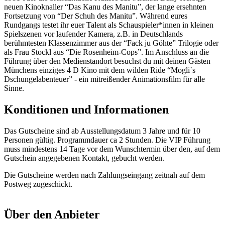
neuen Kinoknaller “Das Kanu des Manitu”, der lange ersehnten
Fortsetzung von “Der Schuh des Manitu”. Während eures
Rundgangs testet ihr euer Talent als Schauspieler*innen in kleinen
Spielszenen vor laufender Kamera, z.B. in Deutschlands
berühmtesten Klassenzimmer aus der “Fack ju Göhte” Trilogie oder
als Frau Stockl aus “Die Rosenheim-Cops”. Im Anschluss an die
Führung über den Medienstandort besuchst du mit deinen Gästen
Münchens einziges 4 D Kino mit dem wilden Ride “Mogli`s
Dschungelabenteuer” - ein mitreißender Animationsfilm für alle
Sinne.
Konditionen und Informationen
Das Gutscheine sind ab Ausstellungsdatum 3 Jahre und für 10
Personen gültig. Programmdauer ca 2 Stunden. Die VIP Führung
muss mindestens 14 Tage vor dem Wunschtermin über den, auf dem
Gutschein angegebenen Kontakt, gebucht werden.
Die Gutscheine werden nach Zahlungseingang zeitnah auf dem
Postweg zugeschickt.
Über den Anbieter