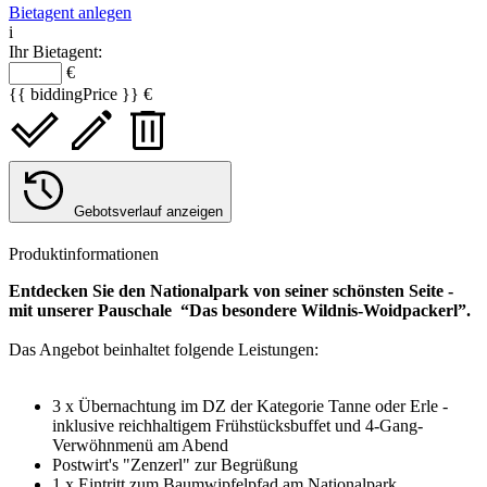
Bietagent anlegen
i
Ihr Bietagent:
€
{{ biddingPrice }} €
Gebotsverlauf anzeigen
Produktinformationen
Entdecken Sie den Nationalpark von seiner schönsten Seite -
mit unserer Pauschale “Das besondere Wildnis-Woidpackerl”.
Das Angebot beinhaltet folgende Leistungen:
3 x Übernachtung im DZ der Kategorie Tanne oder Erle -
inklusive reichhaltigem Frühstücksbuffet und 4-Gang-
Verwöhnmenü am Abend
Postwirt's "Zenzerl" zur Begrüßung
1 x Eintritt zum Baumwipfelpfad am Nationalpark