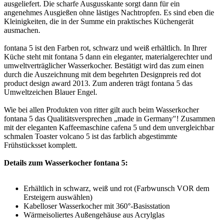
ausgeliefert. Die scharfe Ausgusskante sorgt dann für ein
angenehmes Ausgießen ohne lästiges Nachtropfen. Es sind eben die
Kleinigkeiten, die in der Summe ein praktisches Küchengerät
ausmachen.
fontana 5 ist den Farben rot, schwarz und weiß erhältlich. In Ihrer
Küche steht mit fontana 5 dann ein eleganter, materialgerechter und
umweltverträglicher Wasserkocher. Bestätigt wird das zum einen
durch die Auszeichnung mit dem begehrten Designpreis red dot
product design award 2013. Zum anderen trägt fontana 5 das
Umweltzeichen Blauer Engel.
Wie bei allen Produkten von ritter gilt auch beim Wasserkocher
fontana 5 das Qualitätsversprechen „made in Germany"! Zusammen
mit der eleganten Kaffeemaschine cafena 5 und dem unvergleichbar
schmalen Toaster volcano 5 ist das farblich abgestimmte
Frühstücksset komplett.
Details zum Wasserkocher fontana 5:
Erhältlich in schwarz, weiß und rot (Farbwunsch VOR dem
Ersteigern auswählen)
Kabelloser Wasserkocher mit 360°-Basisstation
Wärmeisoliertes Außengehäuse aus Acrylglas