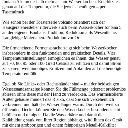
fontana 5 kann deshalb mehr als nur Wasser kochen. Er erhitzt es
genau auf die Temperatur, die Sie jeweils benötigen – per
Tastendruck.
Wie schon bei der Toasterserie volcano orientiert sich der
Hausgerätehersteller ritterwerk auch beim Wasserkocher fontana 5
an der eigenen Bauhaus-Tradition: Reduktion aufs Wesentliche.
Langlebige Materialien. Produktion vor Ort.
Die firmeneigene Formensprache zeigt sich beim Wasserkocher
insbesondere in den funktionalen und praktischen Details. Vier
Temperatureinstellungen ermöglichen es Ihnen, das Wasser genau
auf 70, 80, 95 oder 100 Grad Celsius zu erhitzen und damit Strom
zu sparen, weil unnötiges Erhitzen und Abkühlen auf die benötigte
Temperatur entfällt.
Egal ob Sie Links- oder Rechtshänder sind – mit der beidseitigen
Wasserstandsanzeige können Sie die Füllmenge jederzeit problemlos
ablesen ohne diese mit der Hand zu verdecken. Das wärmeisolierte
Außengehäuse mindert das Risiko, dass Sie sich versehentlich
verbrennen und hält das Wasser länger warm. Durch den weit zu
öffnenden Deckel können Sie den Wasserkocher besonders leicht
befüllen und reinigen. Da die Wasserhärte und damit die
Kalkbildung stark von Ihrer Region abhängt, wird Ihnen das Gerät
mit einem grobporigen und einem feinporigen Metall-Kalkfilter