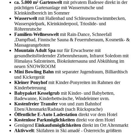
ca. 5.000 m² Gartenwelt
mit privatem Badesee direkt in der
prächtigen Gartenanlage mit Wasserrutsche und
Kleinkindbereich im Sommer
Wasserwelt
mit Hallenbad und Schleusenschwimmbecken,
Wasserspielpark, Kleinkinderpool, Trioslide- und
Röhrenrutsche
Familien-Wellnesswelt
mit Rain-Dance, Schneefall
,Dampfbad, Finnische Sauna & Feuerruheraum, Kosmetik- &
Massageangeboten
Mountain Adult Spa
nur für Erwachsene mit
gesundheitsfördernder Zirbenruheraum, Infrarot Soledom mit
Himalaya Salzsteinen, Biokräutersauna und Abkühlung im
neuen SNOWROOM
Mini Bowling Bahn
mit separater Jugendraum, Billiardtisch
und Kickergerät
Kleiner Ponyhof
mit Kinder-Ponyreiten im Rahmen der
Kinderbetreuung
Babypaket Kesselgrub
mit Kinder- und Babybetten,
Badewanne, Kinderbettwäsche, Windeleimer uvm.
Kostenfreier Transfer
von und zum Bahnhof
Eben/Altenmarkt/Radstadt (nach Rücksprache)
Öffentliche E-Auto Ladestation
direkt vor dem Hotel
Kostenlose Parkmöglichkeiten
direkt vor dem Hotel
Genügend
Einkaufsmöglichkeiten
direkt im Ort Altenmarkt
Aktivwelt
: Skifahren in Ski amadé - Österreichs größtem