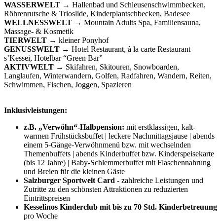
WASSERWELT
→ Hallenbad und Schleusenschwimmbecken,
Röhrenrutsche & Trioslide, Kinderplantschbecken, Badesee
WELLNESSWELT
→ Mountain Adults Spa, Familiensauna,
Massage- & Kosmetik
TIERWELT →
kleiner Ponyhof
GENUSSWELT
→ Hotel Restaurant, à la carte Restaurant
s’Kessei, Hotelbar “Green Bar”
AKTIVWELT
→ Skifahren, Skitouren, Snowboarden,
Langlaufen, Winterwandern, Golfen, Radfahren, Wandern, Reiten,
Schwimmen, Fischen, Joggen, Spazieren
Inklusivleistungen:
z.B. „Verwöhn“-Halbpension:
mit erstklassigen, kalt-
warmen Frühstücksbuffet | leckere Nachmittagsjause | abends
einem 5-Gänge-Verwöhnmenü bzw. mit wechselnden
Themenbuffets | abends Kinderbuffet bzw. Kinderspeisekarte
(bis 12 Jahre) | Baby-Schlemmerbuffet mit Flaschennahrung
und Breien für die kleinen Gäste
Salzburger Sportwelt Card
- zahlreiche Leistungen und
Zutritte zu den schönsten Attraktionen zu reduzierten
Eintrittspreisen
Kesselinos Kinderclub mit bis zu 70 Std. Kinderbetreuung
pro Woche