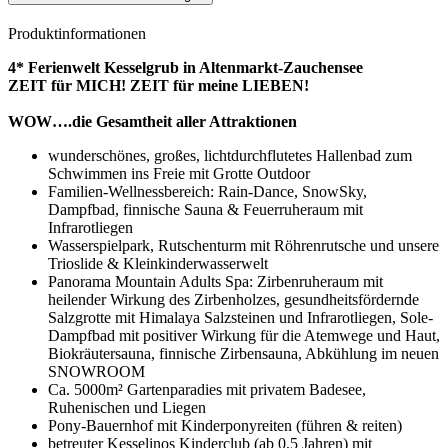
Produktinformationen
4* Ferienwelt Kesselgrub in Altenmarkt-Zauchensee
ZEIT für MICH! ZEIT für meine LIEBEN!
WOW….die Gesamtheit aller Attraktionen
wunderschönes, großes, lichtdurchflutetes Hallenbad zum
Schwimmen ins Freie mit Grotte Outdoor
Familien-Wellnessbereich: Rain-Dance, SnowSky,
Dampfbad, finnische Sauna & Feuerruheraum mit
Infrarotliegen
Wasserspielpark, Rutschenturm mit Röhrenrutsche und unsere
Trioslide & Kleinkinderwasserwelt
Panorama Mountain Adults Spa: Zirbenruheraum mit
heilender Wirkung des Zirbenholzes, gesundheitsfördernde
Salzgrotte mit Himalaya Salzsteinen und Infrarotliegen, Sole-
Dampfbad mit positiver Wirkung für die Atemwege und Haut,
Biokräutersauna, finnische Zirbensauna, Abkühlung im neuen
SNOWROOM
Ca. 5000m² Gartenparadies mit privatem Badesee,
Ruhenischen und Liegen
Pony-Bauernhof mit Kinderponyreiten (führen & reiten)
betreuter Kesselinos Kinderclub (ab 0,5 Jahren) mit