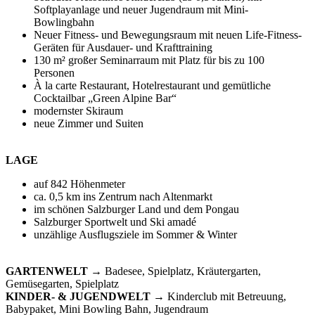
Softplayanlage und neuer Jugendraum mit Mini-
Bowlingbahn
Neuer Fitness- und Bewegungsraum mit neuen Life-Fitness-
Geräten für Ausdauer- und Krafttraining
130 m² großer Seminarraum mit Platz für bis zu 100
Personen
À la carte Restaurant, Hotelrestaurant und gemütliche
Cocktailbar „Green Alpine Bar“
modernster Skiraum
neue Zimmer und Suiten
LAGE
auf 842 Höhenmeter
ca. 0,5 km ins Zentrum nach Altenmarkt
im schönen Salzburger Land und dem Pongau
Salzburger Sportwelt und Ski amadé
unzählige Ausflugsziele im Sommer & Winter
GARTENWELT
→ Badesee, Spielplatz, Kräutergarten,
Gemüsegarten, Spielplatz
KINDER- & JUGENDWELT
→ Kinderclub mit Betreuung,
Babypaket, Mini Bowling Bahn, Jugendraum