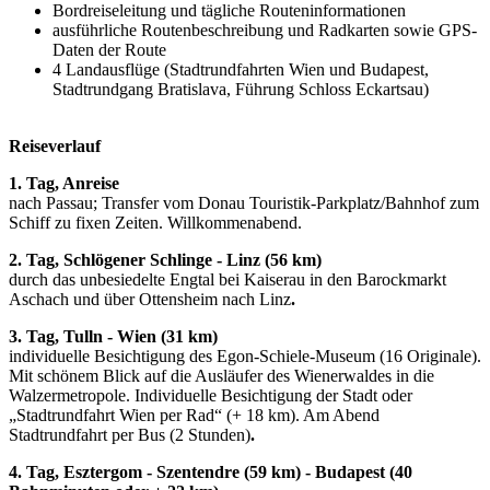
Bordreiseleitung und tägliche Routeninformationen
ausführliche Routenbeschreibung und Radkarten sowie GPS-
Daten der Route
4 Landausflüge (Stadtrundfahrten Wien und Budapest,
Stadtrundgang Bratislava, Führung Schloss Eckartsau)
Reiseverlauf
1. Tag, Anreise
nach Passau; Transfer vom Donau Touristik-Parkplatz/Bahnhof zum
Schiff zu fixen Zeiten. Willkommenabend.
2. Tag, Schlögener Schlinge - Linz (56 km)
durch das unbesiedelte Engtal bei Kaiserau in den Barockmarkt
Aschach und über Ottensheim nach Linz
.
3. Tag, Tulln - Wien (31 km)
individuelle Besichtigung des Egon-Schiele-Museum (16 Originale).
Mit schönem Blick auf die Ausläufer des Wienerwaldes in die
Walzermetropole. Individuelle Besichtigung der Stadt oder
„Stadtrundfahrt Wien per Rad“ (+ 18 km). Am Abend
Stadtrundfahrt per Bus (2 Stunden)
.
4. Tag, Esztergom - Szentendre (59 km) - Budapest (40