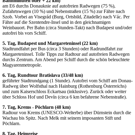
Bahnminuten oder + 22 km)
am E6 durchs Donauknie auf autofreien Radwegen (75 %),
Zufahrtswegen (10 %) und Nebenstraßen (15 %) zur Fähre nach
Szob. Vorbei an Visegrád (Burg, Ortsbild, Zitadelle) nach Vác. Per
Fähre auf die Szentendre-Insel und in den gleichnamigen
Weinbauort. Per Bahn (circa Stunden-Takt) nach Budapest und/oder
autofrei bis vors Schiff.
5. Tag, Budapest und Margareteninsel (22 km)
Stadtrundfahrt per Bus (circa 3 Stunden) oder Radrundfahrt zur
Margareteninsel. Tolle Tipps zur Radtour auf autofreien Radwegen
durchs Zentrum. Am Abend per Schiff durch die schön beleuchtete
Magyarenmetropole.
6. Tag, Rundtour Bratislava (33/48 km)
geführter Stadtrundgang (1 Stunde). Autofrei vom Schiff am Donau-
Radweg über Wolfsthal nach Hainburg (Rothenburg Österreichs)
und zum Kaiserschloss Eckartsau (inklusive). Zurück oder weiter
über Schloss Hof und Devín (circa 6 km befahrene Nebenstraße).
7. Tag, Krems - Pöchlarn (48 km)
Radtour von Krems (UNESCO-Welterbe) über Dürnstein durch die
Wachau bis Spitz. Nach Melk mit seinem imposanten Stift und
Pöchlarn.
8. Tag, Heimreise