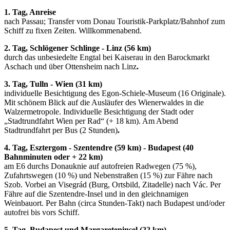
1. Tag, Anreise
nach Passau; Transfer vom Donau Touristik-Parkplatz/Bahnhof zum
Schiff zu fixen Zeiten. Willkommenabend.
2. Tag, Schlögener Schlinge - Linz (56 km)
durch das unbesiedelte Engtal bei Kaiserau in den Barockmarkt
Aschach und über Ottensheim nach Linz
.
3. Tag, Tulln - Wien (31 km)
individuelle Besichtigung des Egon-Schiele-Museum (16 Originale).
Mit schönem Blick auf die Ausläufer des Wienerwaldes in die
Walzermetropole. Individuelle Besichtigung der Stadt oder
„Stadtrundfahrt Wien per Rad“ (+ 18 km). Am Abend
Stadtrundfahrt per Bus (2 Stunden)
.
4. Tag, Esztergom - Szentendre (59 km) - Budapest (40
Bahnminuten oder + 22 km)
am E6 durchs Donauknie auf autofreien Radwegen (75 %),
Zufahrtswegen (10 %) und Nebenstraßen (15 %) zur Fähre nach
Szob. Vorbei an Visegrád (Burg, Ortsbild, Zitadelle) nach Vác. Per
Fähre auf die Szentendre-Insel und in den gleichnamigen
Weinbauort. Per Bahn (circa Stunden-Takt) nach Budapest und/oder
autofrei bis vors Schiff.
5. Tag, Budapest und Margareteninsel (22 km)