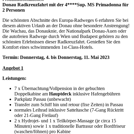
Donau Radkreuzfahrt mit der 4****Sup. MS Primadonna für
2 Personen
Die schönsten Abschnitte des Europa-Radweges 6 erfahren Sie bei
diesem aktiven Urlaub an der Donau ohne besondere Anstrengung!
Die Wachau, das Donauknie, der Nationalpark Donau-Auen oder
die autofreien Radwege durch Wien und Budapest gehören zu den
schönsten Erlebnissen dieser Radkreuzfahrt. Genießen Sie den
Komfort eines schwimmenden 1st-Class-Hotels.
Termin: Donnerstag, 4. bis Donnerstag, 11. Mai 2023
Angebot 1
Leistungen:
7 x Übernachtung/Vollpension in der gebuchten
Doppelkabine am
Hauptdeck
inklusive Hafengebühren
Parkplatz Passau (unbewacht)
Transfer zum Schiff hin und retour (fixe Zeiten) in Passau
normales Leihrad inklusive Satteltasche (7-Gang Rücktritt
oder 21-Gang Freilauf)
2 x Hydrojet- und 1 x Teilkörper-Massage (je circa 15
Minuten) sowie 1 x traditionelle Bartrasur oder Bordfriseur
(waschen/föhnen) pro Kabine