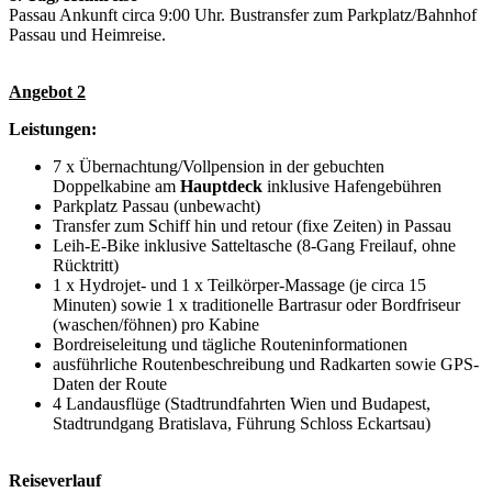
Passau Ankunft circa 9:00 Uhr. Bustransfer zum Parkplatz/Bahnhof
Passau und Heimreise.
Angebot 2
Leistungen:
7 x Übernachtung/Vollpension in der gebuchten
Doppelkabine am
Hauptdeck
inklusive Hafengebühren
Parkplatz Passau (unbewacht)
Transfer zum Schiff hin und retour (fixe Zeiten) in Passau
Leih-E-Bike inklusive Satteltasche (8-Gang Freilauf, ohne
Rücktritt)
1 x Hydrojet- und 1 x Teilkörper-Massage (je circa 15
Minuten) sowie 1 x traditionelle Bartrasur oder Bordfriseur
(waschen/föhnen) pro Kabine
Bordreiseleitung und tägliche Routeninformationen
ausführliche Routenbeschreibung und Radkarten sowie GPS-
Daten der Route
4 Landausflüge (Stadtrundfahrten Wien und Budapest,
Stadtrundgang Bratislava, Führung Schloss Eckartsau)
Reiseverlauf