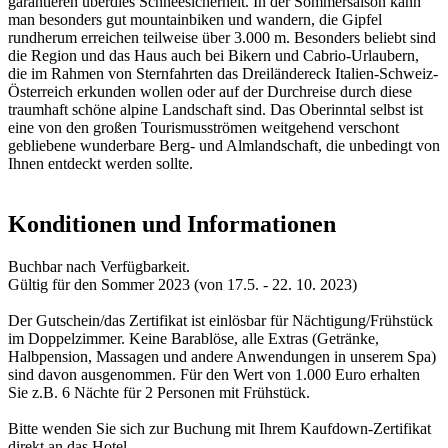
garantieren überdies Schneesicherheit. In der Sommersaison kann
man besonders gut mountainbiken und wandern, die Gipfel
rundherum erreichen teilweise über 3.000 m. Besonders beliebt sind
die Region und das Haus auch bei Bikern und Cabrio-Urlaubern,
die im Rahmen von Sternfahrten das Dreiländereck Italien-Schweiz-
Österreich erkunden wollen oder auf der Durchreise durch diese
traumhaft schöne alpine Landschaft sind. Das Oberinntal selbst ist
eine von den großen Tourismusströmen weitgehend verschont
gebliebene wunderbare Berg- und Almlandschaft, die unbedingt von
Ihnen entdeckt werden sollte.
Konditionen und Informationen
Buchbar nach Verfügbarkeit.
Gültig für den Sommer 2023 (von 17.5. - 22. 10. 2023)
Der Gutschein/das Zertifikat ist einlösbar für Nächtigung/Frühstück
im Doppelzimmer. Keine Barablöse, alle Extras (Getränke,
Halbpension, Massagen und andere Anwendungen in unserem Spa)
sind davon ausgenommen. Für den Wert von 1.000 Euro erhalten
Sie z.B. 6 Nächte für 2 Personen mit Frühstück.
Bitte wenden Sie sich zur Buchung mit Ihrem Kaufdown-Zertifikat
direkt an das Hotel.