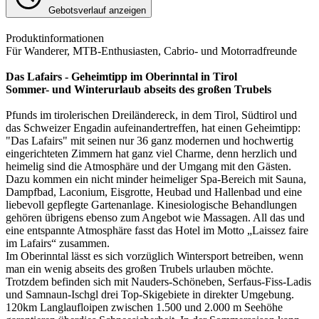
Gebotsverlauf anzeigen
Produktinformationen
Für Wanderer, MTB-Enthusiasten, Cabrio- und Motorradfreunde
Das Lafairs - Geheimtipp im Oberinntal in Tirol
Sommer- und Winterurlaub abseits des großen Trubels
Pfunds im tirolerischen Dreiländereck, in dem Tirol, Südtirol und
das Schweizer Engadin aufeinandertreffen, hat einen Geheimtipp:
"Das Lafairs" mit seinen nur 36 ganz modernen und hochwertig
eingerichteten Zimmern hat ganz viel Charme, denn herzlich und
heimelig sind die Atmosphäre und der Umgang mit den Gästen.
Dazu kommen ein nicht minder heimeliger Spa-Bereich mit Sauna,
Dampfbad, Laconium, Eisgrotte, Heubad und Hallenbad und eine
liebevoll gepflegte Gartenanlage. Kinesiologische Behandlungen
gehören übrigens ebenso zum Angebot wie Massagen. All das und
eine entspannte Atmosphäre fasst das Hotel im Motto „Laissez faire
im Lafairs“ zusammen.
Im Oberinntal lässt es sich vorzüglich Wintersport betreiben, wenn
man ein wenig abseits des großen Trubels urlauben möchte.
Trotzdem befinden sich mit Nauders-Schöneben, Serfaus-Fiss-Ladis
und Samnaun-Ischgl drei Top-Skigebiete in direkter Umgebung.
120km Langlaufloipen zwischen 1.500 und 2.000 m Seehöhe