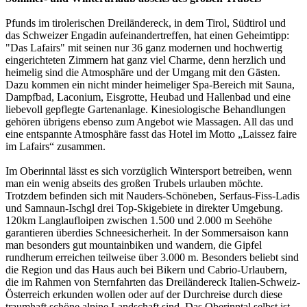
Pfunds im tirolerischen Dreiländereck, in dem Tirol, Südtirol und
das Schweizer Engadin aufeinandertreffen, hat einen Geheimtipp:
"Das Lafairs" mit seinen nur 36 ganz modernen und hochwertig
eingerichteten Zimmern hat ganz viel Charme, denn herzlich und
heimelig sind die Atmosphäre und der Umgang mit den Gästen.
Dazu kommen ein nicht minder heimeliger Spa-Bereich mit Sauna,
Dampfbad, Laconium, Eisgrotte, Heubad und Hallenbad und eine
liebevoll gepflegte Gartenanlage. Kinesiologische Behandlungen
gehören übrigens ebenso zum Angebot wie Massagen. All das und
eine entspannte Atmosphäre fasst das Hotel im Motto „Laissez faire
im Lafairs“ zusammen.
Im Oberinntal lässt es sich vorzüglich Wintersport betreiben, wenn
man ein wenig abseits des großen Trubels urlauben möchte.
Trotzdem befinden sich mit Nauders-Schöneben, Serfaus-Fiss-Ladis
und Samnaun-Ischgl drei Top-Skigebiete in direkter Umgebung.
120km Langlaufloipen zwischen 1.500 und 2.000 m Seehöhe
garantieren überdies Schneesicherheit. In der Sommersaison kann
man besonders gut mountainbiken und wandern, die Gipfel
rundherum erreichen teilweise über 3.000 m. Besonders beliebt sind
die Region und das Haus auch bei Bikern und Cabrio-Urlaubern,
die im Rahmen von Sternfahrten das Dreiländereck Italien-Schweiz-
Österreich erkunden wollen oder auf der Durchreise durch diese
traumhaft schöne alpine Landschaft sind. Das Oberinntal selbst ist