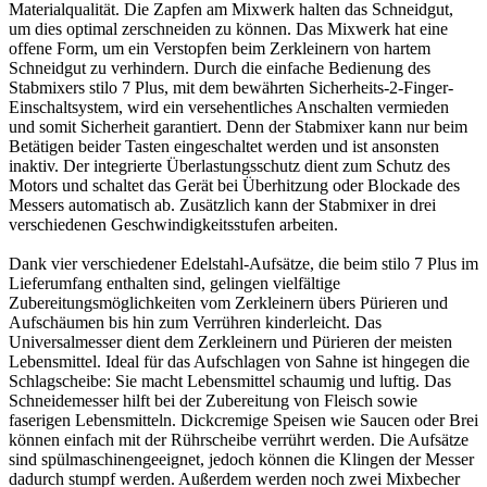
Materialqualität. Die Zapfen am Mixwerk halten das Schneidgut,
um dies optimal zerschneiden zu können. Das Mixwerk hat eine
offene Form, um ein Verstopfen beim Zerkleinern von hartem
Schneidgut zu verhindern. Durch die einfache Bedienung des
Stabmixers stilo 7 Plus, mit dem bewährten Sicherheits-2-Finger-
Einschaltsystem, wird ein versehentliches Anschalten vermieden
und somit Sicherheit garantiert. Denn der Stabmixer kann nur beim
Betätigen beider Tasten eingeschaltet werden und ist ansonsten
inaktiv. Der integrierte Überlastungsschutz dient zum Schutz des
Motors und schaltet das Gerät bei Überhitzung oder Blockade des
Messers automatisch ab. Zusätzlich kann der Stabmixer in drei
verschiedenen Geschwindigkeitsstufen arbeiten.
Dank vier verschiedener Edelstahl-Aufsätze, die beim stilo 7 Plus im
Lieferumfang enthalten sind, gelingen vielfältige
Zubereitungsmöglichkeiten vom Zerkleinern übers Pürieren und
Aufschäumen bis hin zum Verrühren kinderleicht. Das
Universalmesser dient dem Zerkleinern und Pürieren der meisten
Lebensmittel. Ideal für das Aufschlagen von Sahne ist hingegen die
Schlagscheibe: Sie macht Lebensmittel schaumig und luftig. Das
Schneidemesser hilft bei der Zubereitung von Fleisch sowie
faserigen Lebensmitteln. Dickcremige Speisen wie Saucen oder Brei
können einfach mit der Rührscheibe verrührt werden. Die Aufsätze
sind spülmaschinengeeignet, jedoch können die Klingen der Messer
dadurch stumpf werden. Außerdem werden noch zwei Mixbecher