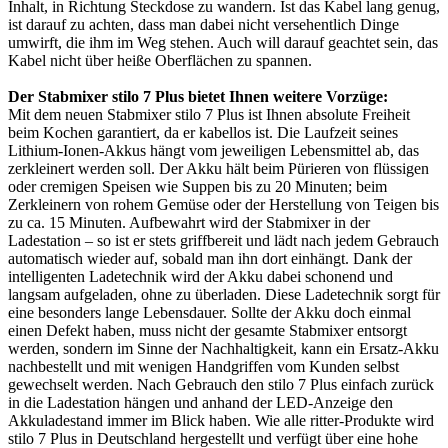
Inhalt, in Richtung Steckdose zu wandern. Ist das Kabel lang genug,
ist darauf zu achten, dass man dabei nicht versehentlich Dinge
umwirft, die ihm im Weg stehen. Auch will darauf geachtet sein, das
Kabel nicht über heiße Oberflächen zu spannen.
Der Stabmixer stilo 7 Plus bietet Ihnen weitere Vorzüge:
Mit dem neuen Stabmixer stilo 7 Plus ist Ihnen absolute Freiheit
beim Kochen garantiert, da er kabellos ist. Die Laufzeit seines
Lithium-Ionen-Akkus hängt vom jeweiligen Lebensmittel ab, das
zerkleinert werden soll. Der Akku hält beim Pürieren von flüssigen
oder cremigen Speisen wie Suppen bis zu 20 Minuten; beim
Zerkleinern von rohem Gemüse oder der Herstellung von Teigen bis
zu ca. 15 Minuten. Aufbewahrt wird der Stabmixer in der
Ladestation – so ist er stets griffbereit und lädt nach jedem Gebrauch
automatisch wieder auf, sobald man ihn dort einhängt. Dank der
intelligenten Ladetechnik wird der Akku dabei schonend und
langsam aufgeladen, ohne zu überladen. Diese Ladetechnik sorgt für
eine besonders lange Lebensdauer. Sollte der Akku doch einmal
einen Defekt haben, muss nicht der gesamte Stabmixer entsorgt
werden, sondern im Sinne der Nachhaltigkeit, kann ein Ersatz-Akku
nachbestellt und mit wenigen Handgriffen vom Kunden selbst
gewechselt werden. Nach Gebrauch den stilo 7 Plus einfach zurück
in die Ladestation hängen und anhand der LED-Anzeige den
Akkuladestand immer im Blick haben. Wie alle ritter-Produkte wird
stilo 7 Plus in Deutschland hergestellt und verfügt über eine hohe