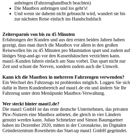
anbringen (Fahrzeughandbuch beachten)
Die Mautbox anbringen und los geht’s!
Und wenn sie daheim nicht gebraucht wird, wandert sie bis
zur nächsten Reise einfach ins Handschuhfach
Zeitersparnis von bis zu 45 Minuten
Erfahrungen der Kunden und aus den ersten beiden Jahren haben
gezeigt, dass man durch die Mautbox vor allem in den großen
Reisewellen bis zu 45 Minuten pro Mautstation spart und zudem auf
lästiges Stop-and-go vor den Kassenhäuschen verzichten kann.
maut1-Kunden fahren einfach am Stau vorbei. Das spart nicht nur
Zeit und schont die Nerven, sondern zudem auch die Umwelt.
Kann ich die Mautbox in mehreren Fahrzeugen verwenden?
Ein Wechsel des Fahrzeugs ist problemlos möglich. Loggen Sie sich
dafür in Ihren Kundenbereich auf maut1.de ein und ändern Sie Ihr
Fahrzeug unter dem Menüpunkt Mautbox-Verwaltung.
Wer steckt hinter maut1.de?
Die maut1 GmbH ist das erste deutsche Unternehmen, das privaten
Pkw-Nutzern eine Mautbox anbietet, die gleich in vier Ländern
genutzt werden kann. Julian Schmelzer und Simon Baumgartner
haben im Dezember 2020, mitten in der Coronakrise, im Digitalen
Gründerzentrum Rosenheim das Start-up maut1 GmbH gegründet.