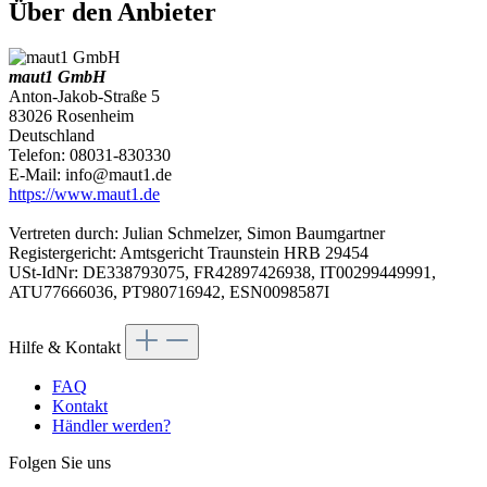
Über den Anbieter
maut1 GmbH
Anton-Jakob-Straße 5
83026 Rosenheim
Deutschland
Telefon: 08031-830330
E-Mail: info@maut1.de
https://www.maut1.de
Vertreten durch: Julian Schmelzer, Simon Baumgartner
Registergericht: Amtsgericht Traunstein HRB 29454
USt-IdNr: DE338793075, FR42897426938, IT00299449991,
ATU77666036, PT980716942, ESN0098587I
Hilfe & Kontakt
FAQ
Kontakt
Händler werden?
Folgen Sie uns