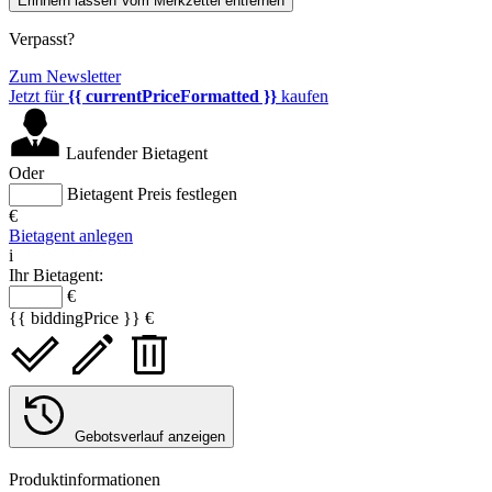
Erinnern lassen
Vom Merkzettel entfernen
Verpasst?
Zum Newsletter
Jetzt für
{{ currentPriceFormatted }}
kaufen
Laufender Bietagent
Oder
Bietagent Preis festlegen
€
Bietagent anlegen
i
Ihr Bietagent:
€
{{ biddingPrice }} €
Gebotsverlauf anzeigen
Produktinformationen