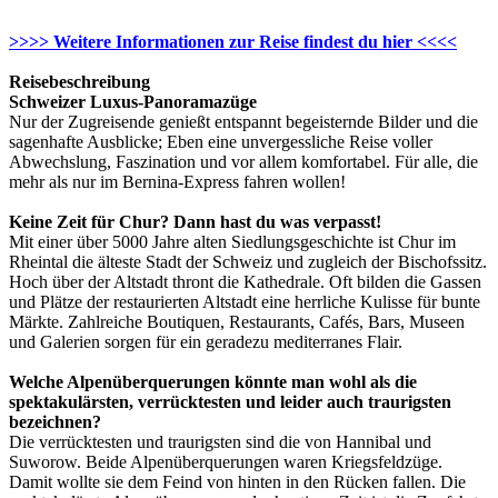
>>>> Weitere Informationen zur Reise findest du hier <<<<
Reisebeschreibung
Schweizer Luxus-Panoramazüge
Nur der Zugreisende genießt entspannt begeisternde Bilder und die
sagenhafte Ausblicke; Eben eine unvergessliche Reise voller
Abwechslung, Faszination und vor allem komfortabel. Für alle, die
mehr als nur im Bernina-Express fahren wollen!
Keine Zeit für Chur? Dann hast du was verpasst!
Mit einer über 5000 Jahre alten Siedlungsgeschichte ist Chur im
Rheintal die älteste Stadt der Schweiz und zugleich der Bischofssitz.
Hoch über der Altstadt thront die Kathedrale. Oft bilden die Gassen
und Plätze der restaurierten Altstadt eine herrliche Kulisse für bunte
Märkte. Zahlreiche Boutiquen, Restaurants, Cafés, Bars, Museen
und Galerien sorgen für ein geradezu mediterranes Flair.
Welche Alpenüberquerungen könnte man wohl als die
spektakulärsten, verrücktesten und leider auch traurigsten
bezeichnen?
Die verrücktesten und traurigsten sind die von Hannibal und
Suworow. Beide Alpenüberquerungen waren Kriegsfeldzüge.
Damit wollte sie dem Feind von hinten in den Rücken fallen. Die