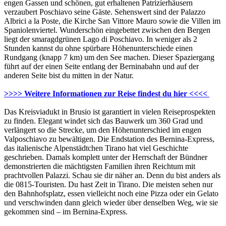
engen Gassen und schönen, gut erhaltenen Patrizierhäusern
verzaubert Poschiavo seine Gäste. Sehenswert sind der Palazzo
Albrici a la Poste, die Kirche San Vittore Mauro sowie die Villen im
Spaniolenviertel. Wunderschön eingebettet zwischen den Bergen
liegt der smaragdgrünen Lago di Poschiavo. In weniger als 2
Stunden kannst du ohne spürbare Höhenunterschiede einen
Rundgang (knapp 7 km) um den See machen. Dieser Spaziergang
führt auf der einen Seite entlang der Berninabahn und auf der
anderen Seite bist du mitten in der Natur.
>>>> Weitere Informationen zur Reise findest du hier <<<<
Das Kreisviadukt in Brusio ist garantiert in vielen Reiseprospekten
zu finden. Elegant windet sich das Bauwerk um 360 Grad und
verlängert so die Strecke, um den Höhenunterschied im engen
Valposchiavo zu bewältigen. Die Endstation des Bernina-Express,
das italienische Alpenstädtchen Tirano hat viel Geschichte
geschrieben. Damals komplett unter der Herrschaft der Bündner
demonstrierten die mächtigsten Familien ihren Reichtum mit
prachtvollen Palazzi. Schau sie dir näher an. Denn du bist anders als
die 0815-Touristen. Du hast Zeit in Tirano. Die meisten sehen nur
den Bahnhofsplatz, essen vielleicht noch eine Pizza oder ein Gelato
und verschwinden dann gleich wieder über denselben Weg, wie sie
gekommen sind – im Bernina-Express.