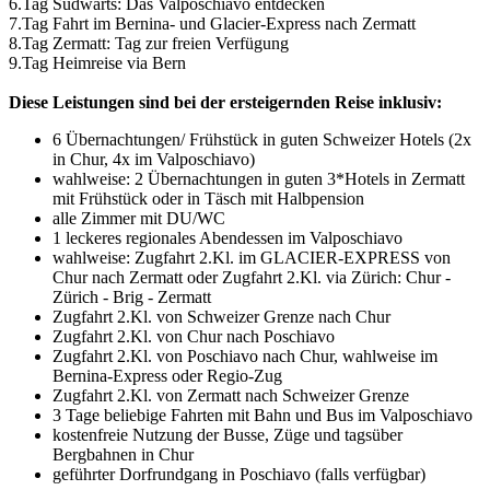
6.Tag Südwärts: Das Valposchiavo entdecken
7.Tag Fahrt im Bernina- und Glacier-Express nach Zermatt
8.Tag Zermatt: Tag zur freien Verfügung
9.Tag Heimreise via Bern
Diese Leistungen sind bei der ersteigernden Reise inklusiv:
6 Übernachtungen/ Frühstück in guten Schweizer Hotels (2x
in Chur, 4x im Valposchiavo)
wahlweise: 2 Übernachtungen in guten 3*Hotels in Zermatt
mit Frühstück oder in Täsch mit Halbpension
alle Zimmer mit DU/WC
1 leckeres regionales Abendessen im Valposchiavo
wahlweise: Zugfahrt 2.Kl. im GLACIER-EXPRESS von
Chur nach Zermatt oder Zugfahrt 2.Kl. via Zürich: Chur -
Zürich - Brig - Zermatt
Zugfahrt 2.Kl. von Schweizer Grenze nach Chur
Zugfahrt 2.Kl. von Chur nach Poschiavo
Zugfahrt 2.Kl. von Poschiavo nach Chur, wahlweise im
Bernina-Express oder Regio-Zug
Zugfahrt 2.Kl. von Zermatt nach Schweizer Grenze
3 Tage beliebige Fahrten mit Bahn und Bus im Valposchiavo
kostenfreie Nutzung der Busse, Züge und tagsüber
Bergbahnen in Chur
geführter Dorfrundgang in Poschiavo (falls verfügbar)