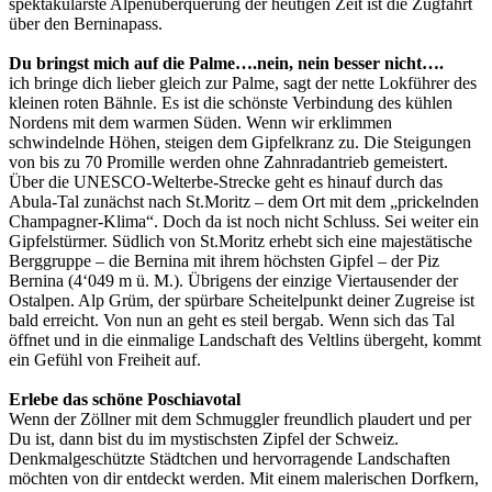
spektakulärste Alpenüberquerung der heutigen Zeit ist die Zugfahrt
über den Berninapass.
Du bringst mich auf die Palme….nein, nein besser nicht….
ich bringe dich lieber gleich zur Palme, sagt der nette Lokführer des
kleinen roten Bähnle. Es ist die schönste Verbindung des kühlen
Nordens mit dem warmen Süden. Wenn wir erklimmen
schwindelnde Höhen, steigen dem Gipfelkranz zu. Die Steigungen
von bis zu 70 Promille werden ohne Zahnradantrieb gemeistert.
Über die UNESCO-Welterbe-Strecke geht es hinauf durch das
Abula-Tal zunächst nach St.Moritz – dem Ort mit dem „prickelnden
Champagner-Klima“. Doch da ist noch nicht Schluss. Sei weiter ein
Gipfelstürmer. Südlich von St.Moritz erhebt sich eine majestätische
Berggruppe – die Bernina mit ihrem höchsten Gipfel – der Piz
Bernina (4‘049 m ü. M.). Übrigens der einzige Viertausender der
Ostalpen. Alp Grüm, der spürbare Scheitelpunkt deiner Zugreise ist
bald erreicht. Von nun an geht es steil bergab. Wenn sich das Tal
öffnet und in die einmalige Landschaft des Veltlins übergeht, kommt
ein Gefühl von Freiheit auf.
Erlebe das schöne Poschiavotal
Wenn der Zöllner mit dem Schmuggler freundlich plaudert und per
Du ist, dann bist du im mystischsten Zipfel der Schweiz.
Denkmalgeschützte Städtchen und hervorragende Landschaften
möchten von dir entdeckt werden. Mit einem malerischen Dorfkern,