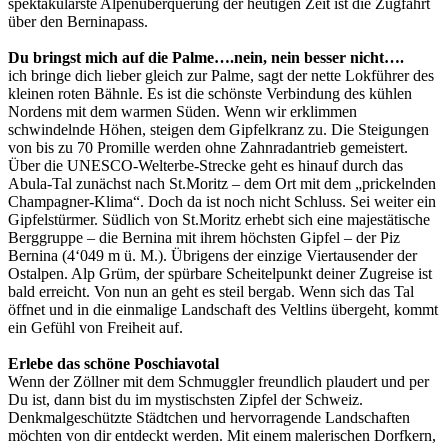
spektakulärste Alpenüberquerung der heutigen Zeit ist die Zugfahrt
über den Berninapass.
Du bringst mich auf die Palme….nein, nein besser nicht….
ich bringe dich lieber gleich zur Palme, sagt der nette Lokführer des
kleinen roten Bähnle. Es ist die schönste Verbindung des kühlen
Nordens mit dem warmen Süden. Wenn wir erklimmen
schwindelnde Höhen, steigen dem Gipfelkranz zu. Die Steigungen
von bis zu 70 Promille werden ohne Zahnradantrieb gemeistert.
Über die UNESCO-Welterbe-Strecke geht es hinauf durch das
Abula-Tal zunächst nach St.Moritz – dem Ort mit dem „prickelnden
Champagner-Klima“. Doch da ist noch nicht Schluss. Sei weiter ein
Gipfelstürmer. Südlich von St.Moritz erhebt sich eine majestätische
Berggruppe – die Bernina mit ihrem höchsten Gipfel – der Piz
Bernina (4‘049 m ü. M.). Übrigens der einzige Viertausender der
Ostalpen. Alp Grüm, der spürbare Scheitelpunkt deiner Zugreise ist
bald erreicht. Von nun an geht es steil bergab. Wenn sich das Tal
öffnet und in die einmalige Landschaft des Veltlins übergeht, kommt
ein Gefühl von Freiheit auf.
Erlebe das schöne Poschiavotal
Wenn der Zöllner mit dem Schmuggler freundlich plaudert und per
Du ist, dann bist du im mystischsten Zipfel der Schweiz.
Denkmalgeschützte Städtchen und hervorragende Landschaften
möchten von dir entdeckt werden. Mit einem malerischen Dorfkern,