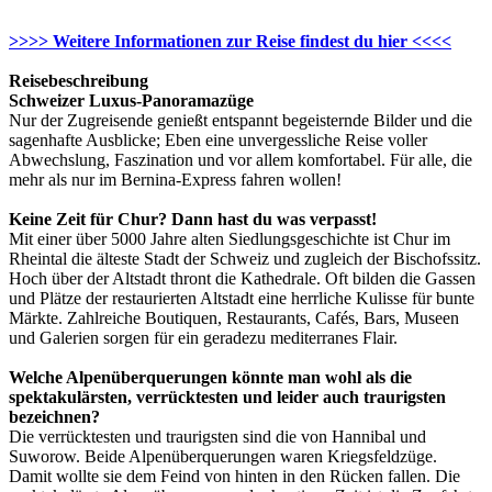
>>>> Weitere Informationen zur Reise findest du hier <<<<
Reisebeschreibung
Schweizer Luxus-Panoramazüge
Nur der Zugreisende genießt entspannt begeisternde Bilder und die
sagenhafte Ausblicke; Eben eine unvergessliche Reise voller
Abwechslung, Faszination und vor allem komfortabel. Für alle, die
mehr als nur im Bernina-Express fahren wollen!
Keine Zeit für Chur? Dann hast du was verpasst!
Mit einer über 5000 Jahre alten Siedlungsgeschichte ist Chur im
Rheintal die älteste Stadt der Schweiz und zugleich der Bischofssitz.
Hoch über der Altstadt thront die Kathedrale. Oft bilden die Gassen
und Plätze der restaurierten Altstadt eine herrliche Kulisse für bunte
Märkte. Zahlreiche Boutiquen, Restaurants, Cafés, Bars, Museen
und Galerien sorgen für ein geradezu mediterranes Flair.
Welche Alpenüberquerungen könnte man wohl als die
spektakulärsten, verrücktesten und leider auch traurigsten
bezeichnen?
Die verrücktesten und traurigsten sind die von Hannibal und
Suworow. Beide Alpenüberquerungen waren Kriegsfeldzüge.
Damit wollte sie dem Feind von hinten in den Rücken fallen. Die