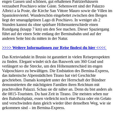
engen Gassen und schönen, gut erhaltenen Patrizierhäusern
verzaubert Poschiavo seine Gäste. Sehenswert sind der Palazzo
Albrici a la Poste, die Kirche San Vittore Mauro sowie die Villen im
Spaniolenviertel. Wunderschön eingebettet zwischen den Bergen
liegt der smaragdgrünen Lago di Poschiavo. In weniger als 2
Stunden kannst du ohne spürbare Höhenunterschiede einen
Rundgang (knapp 7 km) um den See machen. Dieser Spaziergang
führt auf der einen Seite entlang der Berninabahn und auf der
anderen Seite bist du mitten in der Natur.
>>>> Weitere Informationen zur Reise findest du hier <<<<
Das Kreisviadukt in Brusio ist garantiert in vielen Reiseprospekten
zu finden. Elegant windet sich das Bauwerk um 360 Grad und
verlängert so die Strecke, um den Höhenunterschied im engen
Valposchiavo zu bewältigen. Die Endstation des Bernina-Express,
das italienische Alpenstädtchen Tirano hat viel Geschichte
geschrieben. Damals komplett unter der Herrschaft der Bündner
demonstrierten die mächtigsten Familien ihren Reichtum mit
prachtvollen Palazzi. Schau sie dir näher an. Denn du bist anders als
die 0815-Touristen. Du hast Zeit in Tirano. Die meisten sehen nur
den Bahnhofsplatz, essen vielleicht noch eine Pizza oder ein Gelato
und verschwinden dann gleich wieder über denselben Weg, wie sie
gekommen sind – im Bernina-Express.