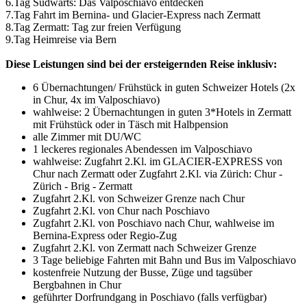
6.Tag Südwärts: Das Valposchiavo entdecken
7.Tag Fahrt im Bernina- und Glacier-Express nach Zermatt
8.Tag Zermatt: Tag zur freien Verfügung
9.Tag Heimreise via Bern
Diese Leistungen sind bei der ersteigernden Reise inklusiv:
6 Übernachtungen/ Frühstück in guten Schweizer Hotels (2x
in Chur, 4x im Valposchiavo)
wahlweise: 2 Übernachtungen in guten 3*Hotels in Zermatt
mit Frühstück oder in Täsch mit Halbpension
alle Zimmer mit DU/WC
1 leckeres regionales Abendessen im Valposchiavo
wahlweise: Zugfahrt 2.Kl. im GLACIER-EXPRESS von
Chur nach Zermatt oder Zugfahrt 2.Kl. via Zürich: Chur -
Zürich - Brig - Zermatt
Zugfahrt 2.Kl. von Schweizer Grenze nach Chur
Zugfahrt 2.Kl. von Chur nach Poschiavo
Zugfahrt 2.Kl. von Poschiavo nach Chur, wahlweise im
Bernina-Express oder Regio-Zug
Zugfahrt 2.Kl. von Zermatt nach Schweizer Grenze
3 Tage beliebige Fahrten mit Bahn und Bus im Valposchiavo
kostenfreie Nutzung der Busse, Züge und tagsüber
Bergbahnen in Chur
geführter Dorfrundgang in Poschiavo (falls verfügbar)