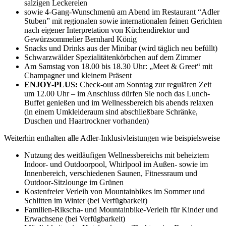
salzigen Leckereien
sowie 4-Gang-Wunschmenü am Abend im Restaurant “Adler
Stuben” mit regionalen sowie internationalen feinen Gerichten
nach eigener Interpretation von Küchendirektor und
Gewürzsommelier Bernhard König
Snacks und Drinks aus der Minibar (wird täglich neu befüllt)
Schwarzwälder Spezialitätenkörbchen auf dem Zimmer
Am Samstag von 18.00 bis 18.30 Uhr: „Meet & Greet“ mit
Champagner und kleinem Präsent
ENJOY-PLUS:
Check-out am Sonntag zur regulären Zeit
um 12.00 Uhr – im Anschluss dürfen Sie noch das Lunch-
Buffet genießen und im Wellnessbereich bis abends relaxen
(in einem Umkleideraum sind abschließbare Schränke,
Duschen und Haartrockner vorhanden)
Weiterhin enthalten alle Adler-Inklusivleistungen wie beispielsweise
Nutzung des weitläufigen Wellnessbereichs mit beheiztem
Indoor- und Outdoorpool, Whirlpool im Außen- sowie im
Innenbereich, verschiedenen Saunen, Fitnessraum und
Outdoor-Sitzlounge im Grünen
Kostenfreier Verleih von Mountainbikes im Sommer und
Schlitten im Winter (bei Verfügbarkeit)
Familien-Rikscha- und Mountainbike-Verleih für Kinder und
Erwachsene (bei Verfügbarkeit)