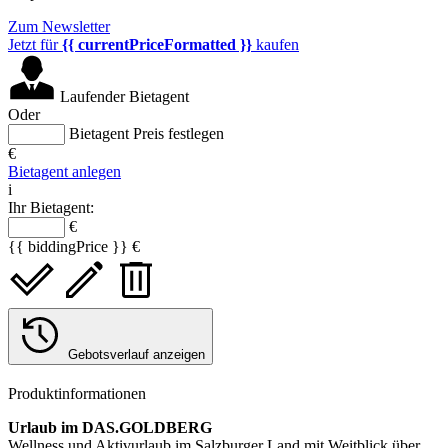
Zum Newsletter
Jetzt für
{{ currentPriceFormatted }}
kaufen
Laufender Bietagent
Oder
Bietagent Preis festlegen
€
Bietagent anlegen
i
Ihr Bietagent:
€
{{ biddingPrice }} €
Gebotsverlauf anzeigen
Produktinformationen
Urlaub im DAS.GOLDBERG
Wellness und Aktivurlaub im Salzburger Land mit Weitblick über