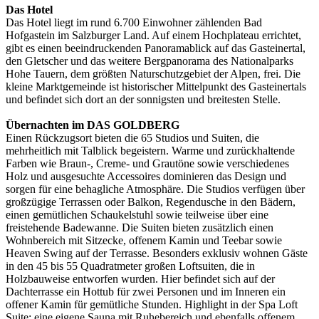
Das Hotel
Das Hotel liegt im rund 6.700 Einwohner zählenden Bad
Hofgastein im Salzburger Land. Auf einem Hochplateau errichtet,
gibt es einen beeindruckenden Panoramablick auf das Gasteinertal,
den Gletscher und das weitere Bergpanorama des Nationalparks
Hohe Tauern, dem größten Naturschutzgebiet der Alpen, frei. Die
kleine Marktgemeinde ist historischer Mittelpunkt des Gasteinertals
und befindet sich dort an der sonnigsten und breitesten Stelle.
Übernachten im DAS GOLDBERG
Einen Rückzugsort bieten die 65 Studios und Suiten, die
mehrheitlich mit Talblick begeistern. Warme und zurückhaltende
Farben wie Braun-, Creme- und Grautöne sowie verschiedenes
Holz und ausgesuchte Accessoires dominieren das Design und
sorgen für eine behagliche Atmosphäre. Die Studios verfügen über
großzügige Terrassen oder Balkon, Regendusche in den Bädern,
einen gemütlichen Schaukelstuhl sowie teilweise über eine
freistehende Badewanne. Die Suiten bieten zusätzlich einen
Wohnbereich mit Sitzecke, offenem Kamin und Teebar sowie
Heaven Swing auf der Terrasse. Besonders exklusiv wohnen Gäste
in den 45 bis 55 Quadratmeter großen Loftsuiten, die in
Holzbauweise entworfen wurden. Hier befindet sich auf der
Dachterrasse ein Hottub für zwei Personen und im Inneren ein
offener Kamin für gemütliche Stunden. Highlight in der Spa Loft
Suite: eine eigene Sauna mit Ruhebereich und ebenfalls offenem