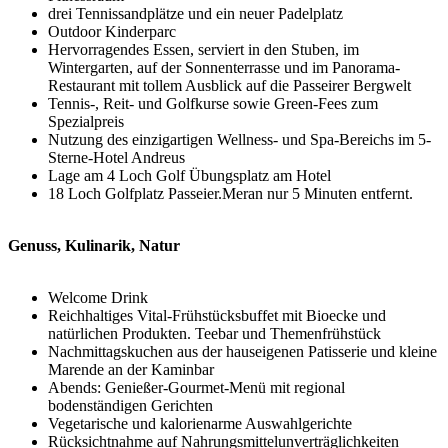
drei Tennissandplätze und ein neuer Padelplatz
Outdoor Kinderparc
Hervorragendes Essen, serviert in den Stuben, im
Wintergarten, auf der Sonnenterrasse und im Panorama-
Restaurant mit tollem Ausblick auf die Passeirer Bergwelt
Tennis-, Reit- und Golfkurse sowie Green-Fees zum
Spezialpreis
Nutzung des einzigartigen Wellness- und Spa-Bereichs im 5-
Sterne-Hotel Andreus
Lage am 4 Loch Golf Übungsplatz am Hotel
18 Loch Golfplatz Passeier.Meran nur 5 Minuten entfernt.
Genuss, Kulinarik, Natur
Welcome Drink
Reichhaltiges Vital-Frühstücksbuffet mit Bioecke und
natürlichen Produkten. Teebar und Themenfrühstück
Nachmittagskuchen aus der hauseigenen Patisserie und kleine
Marende an der Kaminbar
Abends: Genießer-Gourmet-Menü mit regional
bodenständigen Gerichten
Vegetarische und kalorienarme Auswahlgerichte
Rücksichtnahme auf Nahrungsmittelunverträglichkeiten