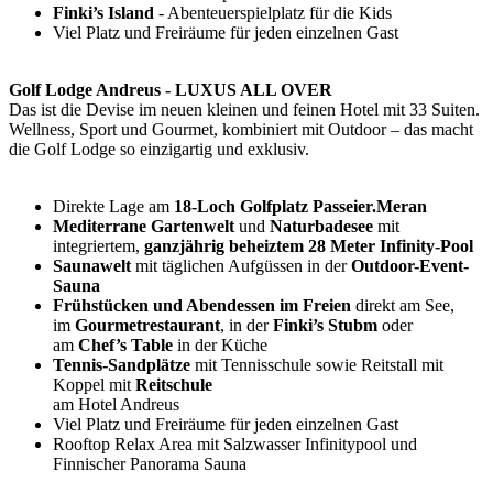
Finki’s Island
- Abenteuerspielplatz für die Kids
Viel Platz und Freiräume für jeden einzelnen Gast
Golf Lodge Andreus - LUXUS ALL OVER
Das ist die Devise im neuen kleinen und feinen Hotel mit 33 Suiten.
Wellness, Sport und Gourmet, kombiniert mit Outdoor – das macht
die Golf Lodge so einzigartig und exklusiv.
Direkte Lage am
18-Loch Golfplatz Passeier.Meran
Mediterrane Gartenwelt
und
Naturbadesee
mit
integriertem,
ganzjährig beheiztem 28 Meter Infinity-Pool
Saunawelt
mit täglichen Aufgüssen in der
Outdoor-Event-
Sauna
Frühstücken und Abendessen im Freien
direkt am See,
im
Gourmetrestaurant
, in der
Finki’s Stubm
oder
am
Chef’s Table
in der Küche
Tennis-Sandplätze
mit Tennisschule sowie Reitstall mit
Koppel mit
Reitschule
am Hotel Andreus
Viel Platz und Freiräume für jeden einzelnen Gast
Rooftop Relax Area mit Salzwasser Infinitypool und
Finnischer Panorama Sauna