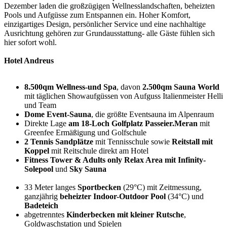
Dezember laden die großzügigen Wellnesslandschaften, beheizten
Pools und Aufgüsse zum Entspannen ein. Hoher Komfort,
einzigartiges Design, persönlicher Service und eine nachhaltige
Ausrichtung gehören zur Grundausstattung- alle Gäste fühlen sich
hier sofort wohl.
Hotel Andreus
8.500qm Wellness-und Spa
, davon
2.500qm Sauna World
mit täglichen Showaufgüssen von Aufguss Italienmeister Helli
und Team
Dome Event-Sauna
, die größte Eventsauna im Alpenraum
Direkte Lage
am 18-Loch Golfplatz Passeier.Meran
mit
Greenfee Ermäßigung und Golfschule
2 Tennis Sandplätze
mit Tennisschule sowie
Reitstall mit
Koppel
mit Reitschule direkt am Hotel
Fitness Tower & Adults only Relax Area mit Infinity-
Solepool
und
Sky Sauna
33 Meter langes
Sportbecken
(29°C) mit Zeitmessung,
ganzjährig
beheizter Indoor-Outdoor Pool
(34°C) und
Badeteich
abgetrenntes
Kinderbecken mit kleiner Rutsche
,
Goldwaschstation und Spielen