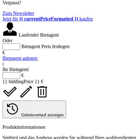
Verpasst?
Zum Newsletter
Jetzt für
{{ currentPriceFormatted }}
kaufen
Laufender Bietagent
Oder
Bietagent Preis festlegen
€
Bietagent anlegen
i
Ihr Bietagent:
€
{{ biddingPrice }} €
Gebotsverlauf anzeigen
Produktinformationen
Südtirol und das Andreus werden Sie während Ihres wohlverdienten