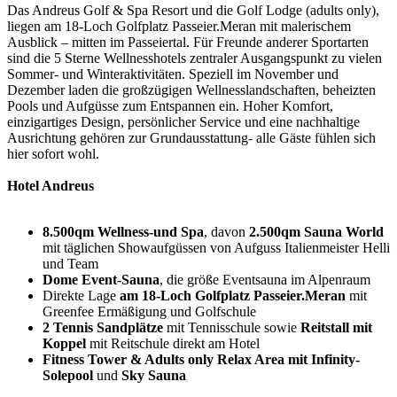
Das Andreus Golf & Spa Resort und die Golf Lodge (adults only),
liegen am 18-Loch Golfplatz Passeier.Meran mit malerischem
Ausblick – mitten im Passeiertal. Für Freunde anderer Sportarten
sind die 5 Sterne Wellnesshotels zentraler Ausgangspunkt zu vielen
Sommer- und Winteraktivitäten. Speziell im November und
Dezember laden die großzügigen Wellnesslandschaften, beheizten
Pools und Aufgüsse zum Entspannen ein. Hoher Komfort,
einzigartiges Design, persönlicher Service und eine nachhaltige
Ausrichtung gehören zur Grundausstattung- alle Gäste fühlen sich
hier sofort wohl.
Hotel Andreus
8.500qm Wellness-und Spa
, davon
2.500qm Sauna World
mit täglichen Showaufgüssen von Aufguss Italienmeister Helli
und Team
Dome Event-Sauna
, die größe Eventsauna im Alpenraum
Direkte Lage
am 18-Loch Golfplatz Passeier.Meran
mit
Greenfee Ermäßigung und Golfschule
2 Tennis Sandplätze
mit Tennisschule sowie
Reitstall mit
Koppel
mit Reitschule direkt am Hotel
Fitness Tower & Adults only Relax Area mit Infinity-
Solepool
und
Sky Sauna