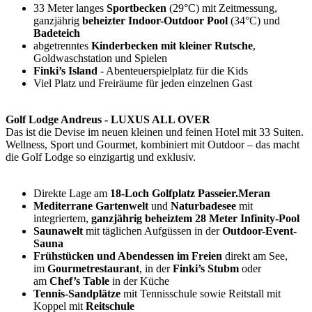
33 Meter langes
Sportbecken
(29°C) mit Zeitmessung,
ganzjährig
beheizter Indoor-Outdoor Pool
(34°C) und
Badeteich
abgetrenntes
Kinderbecken mit kleiner Rutsche
,
Goldwaschstation und Spielen
Finki’s Island
- Abenteuerspielplatz für die Kids
Viel Platz und Freiräume für jeden einzelnen Gast
Golf Lodge Andreus - LUXUS ALL OVER
Das ist die Devise im neuen kleinen und feinen Hotel mit 33 Suiten.
Wellness, Sport und Gourmet, kombiniert mit Outdoor – das macht
die Golf Lodge so einzigartig und exklusiv.
Direkte Lage am
18-Loch Golfplatz Passeier.Meran
Mediterrane Gartenwelt
und
Naturbadesee
mit
integriertem,
ganzjährig beheiztem 28 Meter Infinity-Pool
Saunawelt
mit täglichen Aufgüssen in der
Outdoor-Event-
Sauna
Frühstücken und Abendessen im Freien
direkt am See,
im
Gourmetrestaurant
, in der
Finki’s Stubm
oder
am
Chef’s Table
in der Küche
Tennis-Sandplätze
mit Tennisschule sowie Reitstall mit
Koppel mit
Reitschule