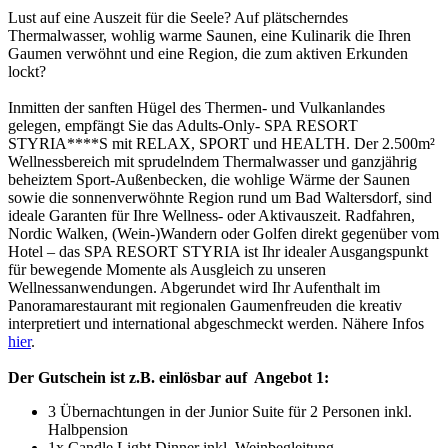
Lust auf eine Auszeit für die Seele? Auf plätscherndes
Thermalwasser, wohlig warme Saunen, eine Kulinarik die Ihren
Gaumen verwöhnt und eine Region, die zum aktiven Erkunden
lockt?
Inmitten der sanften Hügel des Thermen- und Vulkanlandes
gelegen, empfängt Sie das Adults-Only- SPA RESORT
STYRIA****S mit RELAX, SPORT und HEALTH. Der 2.500m²
Wellnessbereich mit sprudelndem Thermalwasser und ganzjährig
beheiztem Sport-Außenbecken, die wohlige Wärme der Saunen
sowie die sonnenverwöhnte Region rund um Bad Waltersdorf, sind
ideale Garanten für Ihre Wellness- oder Aktivauszeit. Radfahren,
Nordic Walken, (Wein-)Wandern oder Golfen direkt gegenüber vom
Hotel – das SPA RESORT STYRIA ist Ihr idealer Ausgangspunkt
für bewegende Momente als Ausgleich zu unseren
Wellnessanwendungen. Abgerundet wird Ihr Aufenthalt im
Panoramarestaurant mit regionalen Gaumenfreuden die kreativ
interpretiert und international abgeschmeckt werden. Nähere Infos
hier
.
Der Gutschein ist z.B. einlösbar auf Angebot 1:
3 Übernachtungen in der Junior Suite für 2 Personen inkl.
Halbpension
1x Candle Light Dinner inkl. Weinbegleitung