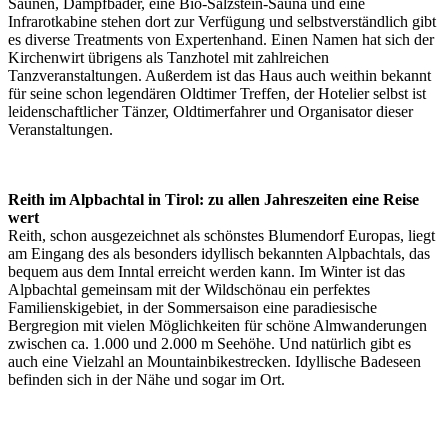
Saunen, Dampfbäder, eine Bio-Salzstein-Sauna und eine
Infrarotkabine stehen dort zur Verfügung und selbstverständlich gibt
es diverse Treatments von Expertenhand. Einen Namen hat sich der
Kirchenwirt übrigens als Tanzhotel mit zahlreichen
Tanzveranstaltungen. Außerdem ist das Haus auch weithin bekannt
für seine schon legendären Oldtimer Treffen, der Hotelier selbst ist
leidenschaftlicher Tänzer, Oldtimerfahrer und Organisator dieser
Veranstaltungen.
Reith im Alpbachtal in Tirol: zu allen Jahreszeiten eine Reise
wert
Reith, schon ausgezeichnet als schönstes Blumendorf Europas, liegt
am Eingang des als besonders idyllisch bekannten Alpbachtals, das
bequem aus dem Inntal erreicht werden kann. Im Winter ist das
Alpbachtal gemeinsam mit der Wildschönau ein perfektes
Familienskigebiet, in der Sommersaison eine paradiesische
Bergregion mit vielen Möglichkeiten für schöne Almwanderungen
zwischen ca. 1.000 und 2.000 m Seehöhe. Und natürlich gibt es
auch eine Vielzahl an Mountainbikestrecken. Idyllische Badeseen
befinden sich in der Nähe und sogar im Ort.