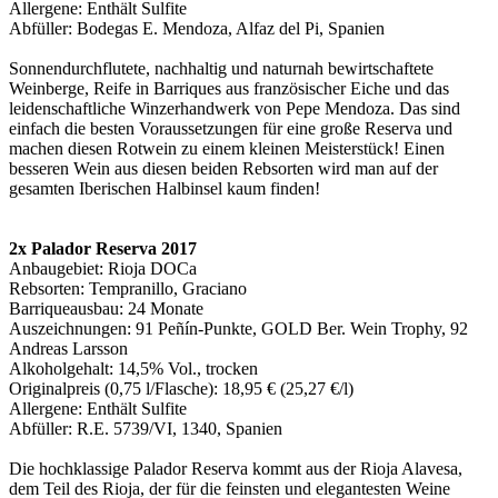
Allergene: Enthält Sulfite
Abfüller: Bodegas E. Mendoza, Alfaz del Pi, Spanien
Sonnendurchflutete, nachhaltig und naturnah bewirtschaftete
Weinberge, Reife in Barriques aus französischer Eiche und das
leidenschaftliche Winzerhandwerk von Pepe Mendoza. Das sind
einfach die besten Voraussetzungen für eine große Reserva und
machen diesen Rotwein zu einem kleinen Meisterstück! Einen
besseren Wein aus diesen beiden Rebsorten wird man auf der
gesamten Iberischen Halbinsel kaum finden!
2x Palador Reserva 2017
Anbaugebiet: Rioja DOCa
Rebsorten: Tempranillo, Graciano
Barriqueausbau: 24 Monate
Auszeichnungen: 91 Peñín-Punkte, GOLD Ber. Wein Trophy, 92
Andreas Larsson
Alkoholgehalt: 14,5% Vol., trocken
Originalpreis (0,75 l/Flasche): 18,95 € (25,27 €/l)
Allergene: Enthält Sulfite
Abfüller: R.E. 5739/VI, 1340, Spanien
Die hochklassige Palador Reserva kommt aus der Rioja Alavesa,
dem Teil des Rioja, der für die feinsten und elegantesten Weine