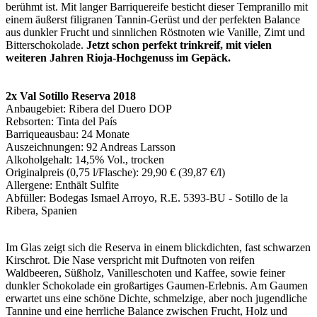
berühmt ist. Mit langer Barriquereife besticht dieser Tempranillo mit
einem äußerst filigranen Tannin-Gerüst und der perfekten Balance
aus dunkler Frucht und sinnlichen Röstnoten wie Vanille, Zimt und
Bitterschokolade.
Jetzt schon perfekt trinkreif, mit vielen
weiteren Jahren Rioja-Hochgenuss im Gepäck.
2x Val Sotillo Reserva 2018
Anbaugebiet: Ribera del Duero DOP
Rebsorten: Tinta del País
Barriqueausbau: 24 Monate
Auszeichnungen: 92 Andreas Larsson
Alkoholgehalt: 14,5% Vol., trocken
Originalpreis (0,75 l/Flasche): 29,90 € (39,87 €/l)
Allergene: Enthält Sulfite
Abfüller: Bodegas Ismael Arroyo, R.E. 5393-BU - Sotillo de la
Ribera, Spanien
Im Glas zeigt sich die Reserva in einem blickdichten, fast schwarzen
Kirschrot. Die Nase verspricht mit Duftnoten von reifen
Waldbeeren, Süßholz, Vanilleschoten und Kaffee, sowie feiner
dunkler Schokolade ein großartiges Gaumen-Erlebnis. Am Gaumen
erwartet uns eine schöne Dichte, schmelzige, aber noch jugendliche
Tannine und eine herrliche Balance zwischen Frucht, Holz und