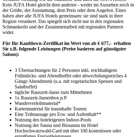
Kein JUFA Hotel gleicht dem anderen - weder im Aussehen noch in
der Größe, der Ausstattung, dem Preis oder dem Angebot. Eines
haben aber alle JUFA Hotels gemeinsam: sie sind stark in ihrer
Region verankert. Das spiegelt sich nicht nur in den regionalen
Schmankerln und der Zusammenarbeit mit regionalen Partnern
wider.
Für Ihr Kaufdown-Zertifikat im Wert von ab € 677,- erhalten
Sie z.B. folgende Leistungen (Preise basieren auf günstigster
Saison):
3 Übernachtungen für 2 Personen inkl. reichhaltigem
Frühstücks- und Abendbuffet oder abwechslungsreiches 4
Gänge Abendmenü (u.a. mit vegetarischen Speisen und
Salatbuffet)
tägliche Rauszeit-Jause zum Mitnehmen
1x Rauszeit-Jausenbox p.P.
Wanderverleihmaterial*
Kartenmaterial für traumhafte Touren
Eine Teilmassage pro Erw. und Aufenthalt**
Nutzung des hoteleigenen Indoor-Pools
Nutzung der Sauna und Biosauna im Hotel
Hochschwarzwald-Card mit über 100 kostenlosen oder
ermäßigten Freizeitleistungen