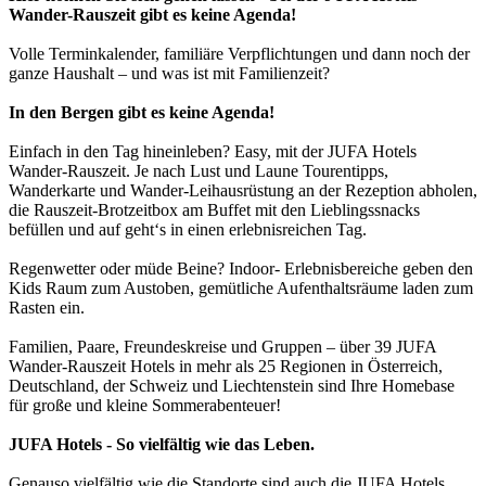
Wander-Rauszeit gibt es keine Agenda!
Volle Terminkalender, familiäre Verpflichtungen und dann noch der
ganze Haushalt – und was ist mit Familienzeit?
In den Bergen gibt es keine Agenda!
Einfach in den Tag hineinleben? Easy, mit der JUFA Hotels
Wander-Rauszeit. Je nach Lust und Laune Tourentipps,
Wanderkarte und Wander-Leihausrüstung an der Rezeption abholen,
die Rauszeit-Brotzeitbox am Buffet mit den Lieblingssnacks
befüllen und auf geht‘s in einen erlebnisreichen Tag.
Regenwetter oder müde Beine? Indoor- Erlebnisbereiche geben den
Kids Raum zum Austoben, gemütliche Aufenthaltsräume laden zum
Rasten ein.
Familien, Paare, Freundeskreise und Gruppen – über 39 JUFA
Wander-Rauszeit Hotels in mehr als 25 Regionen in Österreich,
Deutschland, der Schweiz und Liechtenstein sind Ihre Homebase
für große und kleine Sommerabenteuer!
JUFA Hotels - So vielfältig wie das Leben.
Genauso vielfältig wie die Standorte sind auch die JUFA Hotels.