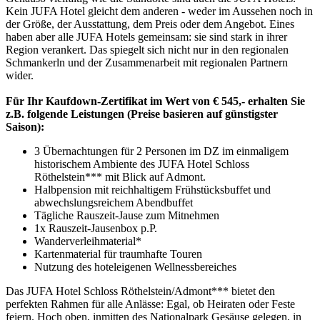
Kein JUFA Hotel gleicht dem anderen - weder im Aussehen noch in
der Größe, der Ausstattung, dem Preis oder dem Angebot. Eines
haben aber alle JUFA Hotels gemeinsam: sie sind stark in ihrer
Region verankert. Das spiegelt sich nicht nur in den regionalen
Schmankerln und der Zusammenarbeit mit regionalen Partnern
wider.
Für Ihr Kaufdown-Zertifikat im Wert von € 545,- erhalten Sie
z.B. folgende Leistungen (Preise basieren auf günstigster
Saison):
3 Übernachtungen für 2 Personen im DZ im einmaligem
historischem Ambiente des JUFA Hotel Schloss
Röthelstein*** mit Blick auf Admont.
Halbpension mit reichhaltigem Frühstücksbuffet und
abwechslungsreichem Abendbuffet
Tägliche Rauszeit-Jause zum Mitnehmen
1x Rauszeit-Jausenbox p.P.
Wanderverleihmaterial*
Kartenmaterial für traumhafte Touren
Nutzung des hoteleigenen Wellnessbereiches
Das JUFA Hotel Schloss Röthelstein/Admont*** bietet den
perfekten Rahmen für alle Anlässe: Egal, ob Heiraten oder Feste
feiern. Hoch oben, inmitten des Nationalpark Gesäuse gelegen, in