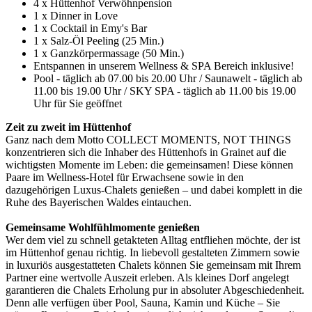
4 x Hüttenhof Verwöhnpension
1 x Dinner in Love
1 x Cocktail in Emy's Bar
1 x Salz-Öl Peeling (25 Min.)
1 x Ganzkörpermassage (50 Min.)
Entspannen in unserem Wellness & SPA Bereich inklusive!
Pool - täglich ab 07.00 bis 20.00 Uhr / Saunawelt - täglich ab
11.00 bis 19.00 Uhr / SKY SPA - täglich ab 11.00 bis 19.00
Uhr für Sie geöffnet
Zeit zu zweit im Hüttenhof
Ganz nach dem Motto COLLECT MOMENTS, NOT THINGS
konzentrieren sich die Inhaber des Hüttenhofs in Grainet auf die
wichtigsten Momente im Leben: die gemeinsamen! Diese können
Paare im Wellness-Hotel für Erwachsene sowie in den
dazugehörigen Luxus-Chalets genießen – und dabei komplett in die
Ruhe des Bayerischen Waldes eintauchen.
Gemeinsame Wohlfühlmomente genießen
Wer dem viel zu schnell getakteten Alltag entfliehen möchte, der ist
im Hüttenhof genau richtig. In liebevoll gestalteten Zimmern sowie
in luxuriös ausgestatteten Chalets können Sie gemeinsam mit Ihrem
Partner eine wertvolle Auszeit erleben. Als kleines Dorf angelegt
garantieren die Chalets Erholung pur in absoluter Abgeschiedenheit.
Denn alle verfügen über Pool, Sauna, Kamin und Küche – Sie