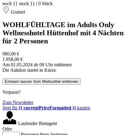
noch
{{ stock }}
|
0
Stück
Grainet
WOHLFÜHLTAGE im Adults Only
Wellnesshotel Hüttenhof mit 4 Nächten
für 2 Personen
980,00 €
1.958,00 €
Am 01.05.2024 ab 09 Uhr mitbieten
Die Auktion startet in Kürze
Erinnern lassen
Vom Merkzettel entfernen
Verpasst?
Zum Newsletter
Jetzt für
{{ currentPriceFormatted }}
kaufen
Laufender Bietagent
Oder
Bietagent Preis festlegen